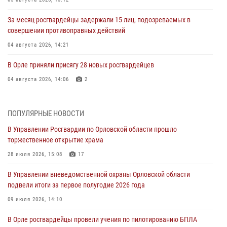
За месяц росгвардейцы задержали 15 лиц, подозреваемых в
совершении противоправных действий
04 августа 2026, 14:21
В Орле приняли присягу 28 новых росгвардейцев
04 августа 2026, 14:06
2
За месяц росгвардейцы приняли от граждан более 800 заявлений о
предоставлении госуслуг
ПОПУЛЯРНЫЕ НОВОСТИ
03 августа 2026, 14:30
В Управлении Росгвардии по Орловской области прошло
торжественное открытие храма
Росгвардейцы обеспечили безопасность во время празднования
Дня ВДВ
28 июля 2026, 15:08
17
03 августа 2026, 14:23
В Управлении вневедомственной охраны Орловской области
подвели итоги за первое полугодие 2026 года
В Орле росгвардейцы приняли участие в учениях на избирательном
участке
09 июля 2026, 14:10
31 июля 2026, 13:21
В Орле росгвардейцы провели учения по пилотированию БПЛА