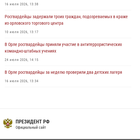
Жительница Мценска сдала в Росгвардию незарегистрированное
16 июля 2026, 13:38
ружьё
Росгвардейцы задержали троих граждан, подозреваемых в краже
31 июля 2026, 13:16
из орловского торгового центра
10 июля 2026, 13:17
В Орле росгвардейцы приняли участие в антитеррористических
командно-штабных учениях
24 июля 2026, 14:15
В Орле росгвардейцы за неделю проверили два детских лагеря
16 июля 2026, 13:34
Росгвардейцы приняли участие в рабочем совещании по вопросам
обеспечения безопасности в преддверии Единого дня голосования
13 июля 2026, 14:29
На брифинге росгвардейцы рассказали орловцам об изменениях в
ПРЕЗИДЕНТ РФ
законодательстве, регулирующем оборот оружия
Официальный сайт
24 июля 2026, 14:16