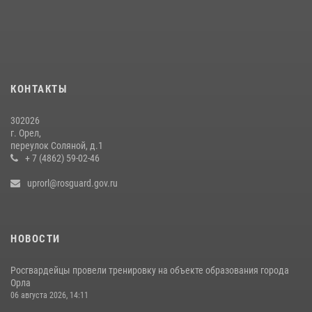
Сотрудники Росгвардии пресекли дебош в орловском кафе
30 июля 2026, 14:27
Росгвардейцы в Орле задержали мужчину по подозрению в краже
15 июля 2026, 14:49
КОНТАКТЫ
302026
г. Орел,
переулок Соляной, д.1
+ 7 (4862) 59-02-46
uprorl@rosguard.gov.ru
НОВОСТИ
Росгвардейцы провели тренировку на объекте образования города
Орла
06 августа 2026, 14:11