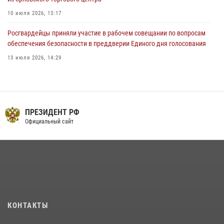
10 июля 2026, 13:17
Росгвардейцы приняли участие в рабочем совещании по вопросам
обеспечения безопасности в преддверии Единого дня голосования
13 июля 2026, 14:29
В Орле росгвардейцы за неделю проверили два детских лагеря
16 июля 2026, 13:34
На брифинге росгвардейцы рассказали орловцам об изменениях в
ПРЕЗИДЕНТ РФ
законодательстве, регулирующем оборот оружия
Официальный сайт
24 июля 2026, 14:16
Сотрудники Росгвардии пресекли дебош в орловском кафе
30 июля 2026, 14:27
Росгвардейцы в Орле задержали мужчину по подозрению в краже
15 июля 2026, 14:49
КОНТАКТЫ