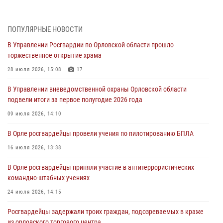
митинге в честь дня освобождения города Орла
05 августа 2026, 13:16
2
ПОПУЛЯРНЫЕ НОВОСТИ
Ливенские росгвардейцы рассказали о результатах работы за
В Управлении Росгвардии по Орловской области прошло
первое полугодие
торжественное открытие храма
05 августа 2026, 13:12
28 июля 2026, 15:08
17
За месяц росгвардейцы задержали 15 лиц, подозреваемых в
В Управлении вневедомственной охраны Орловской области
совершении противоправных действий
подвели итоги за первое полугодие 2026 года
04 августа 2026, 14:21
09 июля 2026, 14:10
В Орле приняли присягу 28 новых росгвардейцев
В Орле росгвардейцы провели учения по пилотированию БПЛА
04 августа 2026, 14:06
2
16 июля 2026, 13:38
За месяц росгвардейцы приняли от граждан более 800 заявлений о
В Орле росгвардейцы приняли участие в антитеррористических
предоставлении госуслуг
командно-штабных учениях
03 августа 2026, 14:30
24 июля 2026, 14:15
Росгвардейцы задержали троих граждан, подозреваемых в краже
из орловского торгового центра