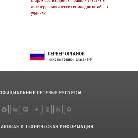
В Орле росгвардейцы приняли участие в
антитеррористических командно-штабных
учениях
24 июля 2026, 14:15
В Орле росгвардейцы за неделю проверили
два детских лагеря
16 июля 2026, 13:34
СЕРВЕР ОРГАНОВ
Государственной власти РФ
Росгвардейцы приняли участие в рабочем
совещании по вопросам обеспечения
безопасности в преддверии Единого дня
голосования
13 июля 2026, 14:29
ОФИЦИАЛЬНЫЕ СЕТЕВЫЕ РЕСУРСЫ
Сотрудники Росгвардии пресекли дебош в
орловском кафе
30 июля 2026, 14:27
РАВОВАЯ И ТЕХНИЧЕСКАЯ ИНФОРМАЦИЯ
На брифинге росгвардейцы рассказали
орловцам об изменениях в