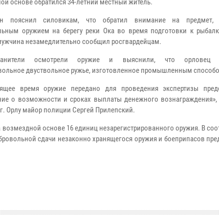
ой основе обратился 34-летний местный житель.
ин пояснил силовикам, что обратил внимание на предмет,
льным оружием на берегу реки Ока во время подготовки к рыбалк
мужчина незамедлительно сообщил росгвардейцам.
хранители осмотрели оружие и выяснили, что орловец 
вольное двуствольное ружье, изготовленное промышленным способ
оящее время оружие передано для проведения экспертизы пред
ние о возможности и сроках выплаты денежного вознаграждения»,
г. Орлу майор полиции Сергей Прилепский.
а возмездной основе 16 единиц незарегистрированного оружия. В соо
бровольной сдачи незаконно хранящегося оружия и боеприпасов пре