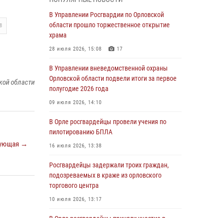
04 августа 2026, 14:06
2
В Управлении Росгвардии по Орловской
области прошло торжественное открытие
8
За месяц росгвардейцы приняли от граждан
храма
более 800 заявлений о предоставлении
госуслуг
28 июля 2026, 15:08
17
03 августа 2026, 14:30
В Управлении вневедомственной охраны
Орловской области подвели итоги за первое
Росгвардейцы обеспечили безопасность во
кой области
полугодие 2026 года
время празднования Дня ВДВ
09 июля 2026, 14:10
03 августа 2026, 14:23
В Орле росгвардейцы провели учения по
В Орле росгвардейцы приняли участие в
пилотированию БПЛА
учениях на избирательном участке
ующая →
16 июля 2026, 13:38
31 июля 2026, 13:21
Росгвардейцы задержали троих граждан,
Жительница Мценска сдала в Росгвардию
подозреваемых в краже из орловского
незарегистрированное ружьё
торгового центра
31 июля 2026, 13:16
10 июля 2026, 13:17