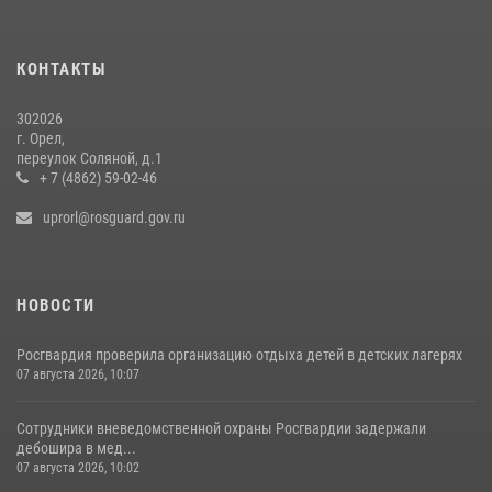
Росгвардейцы в Орле задержали мужчину по подозрению в краже
15 июля 2026, 14:49
КОНТАКТЫ
302026
г. Орел,
переулок Соляной, д.1
+ 7 (4862) 59-02-46
uprorl@rosguard.gov.ru
НОВОСТИ
Росгвардия проверила организацию отдыха детей в детских лагерях
07 августа 2026, 10:07
Сотрудники вневедомственной охраны Росгвардии задержали
дебошира в мед...
07 августа 2026, 10:02