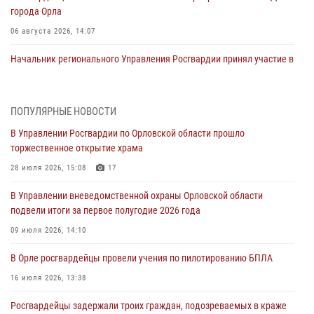
города Орла
06 августа 2026, 14:07
Начальник регионального Управления Росгвардии принял участие в
митинге в честь дня освобождения города Орла
05 августа 2026, 13:16
2
ПОПУЛЯРНЫЕ НОВОСТИ
Ливенские росгвардейцы рассказали о результатах работы за
В Управлении Росгвардии по Орловской области прошло
первое полугодие
торжественное открытие храма
05 августа 2026, 13:12
28 июля 2026, 15:08
17
За месяц росгвардейцы задержали 15 лиц, подозреваемых в
В Управлении вневедомственной охраны Орловской области
совершении противоправных действий
подвели итоги за первое полугодие 2026 года
04 августа 2026, 14:21
09 июля 2026, 14:10
В Орле приняли присягу 28 новых росгвардейцев
В Орле росгвардейцы провели учения по пилотированию БПЛА
04 августа 2026, 14:06
2
16 июля 2026, 13:38
За месяц росгвардейцы приняли от граждан более 800 заявлений о
Росгвардейцы задержали троих граждан, подозреваемых в краже
предоставлении госуслуг