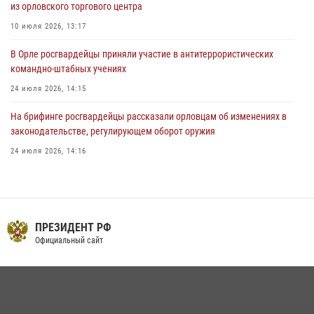
из орловского торгового центра
03 августа 2026, 14:30
10 июля 2026, 13:17
В Орле росгвардейцы приняли участие в антитеррористических
командно-штабных учениях
24 июля 2026, 14:15
На брифинге росгвардейцы рассказали орловцам об изменениях в
законодательстве, регулирующем оборот оружия
24 июля 2026, 14:16
Росгвардейцы приняли участие в рабочем совещании по вопросам
обеспечения безопасности в преддверии Единого дня голосования
13 июля 2026, 14:29
ПРЕЗИДЕНТ РФ
В Орле росгвардейцы за неделю проверили два детских лагеря
Официальный сайт
16 июля 2026, 13:34
Сотрудники Росгвардии пресекли дебош в орловском кафе
30 июля 2026, 14:27