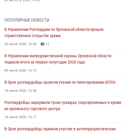
03 августа 2026, 14:23
В Орле росгвардейцы приняли участие в учениях на избирательном
участке
ПОПУЛЯРНЫЕ НОВОСТИ
31 июля 2026, 13:21
В Управлении Росгвардии по Орловской области прошло
торжественное открытие храма
Жительница Мценска сдала в Росгвардию незарегистрированное
ружьё
28 июля 2026, 15:08
17
31 июля 2026, 13:16
В Управлении вневедомственной охраны Орловской области
подвели итоги за первое полугодие 2026 года
Сотрудники Росгвардии пресекли дебош в орловском кафе
09 июля 2026, 14:10
30 июля 2026, 14:27
В Орле росгвардейцы провели учения по пилотированию БПЛА
Росгвардейцы проверили антитеррористическую защищённость
детских лагерей «Мечта» и «Лесной»
16 июля 2026, 13:38
30 июля 2026, 14:22
Росгвардейцы задержали троих граждан, подозреваемых в краже
из орловского торгового центра
10 июля 2026, 13:17
В Орле росгвардейцы приняли участие в антитеррористических