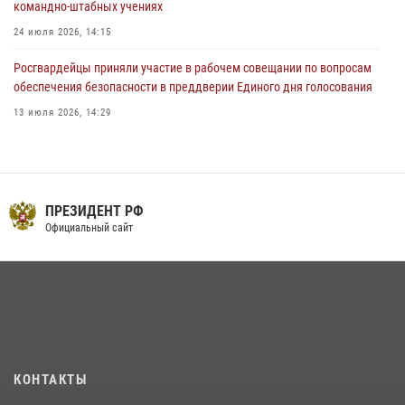
командно-штабных учениях
24 июля 2026, 14:15
Росгвардейцы приняли участие в рабочем совещании по вопросам
обеспечения безопасности в преддверии Единого дня голосования
13 июля 2026, 14:29
В Орле росгвардейцы за неделю проверили два детских лагеря
16 июля 2026, 13:34
На брифинге росгвардейцы рассказали орловцам об изменениях в
ПРЕЗИДЕНТ РФ
законодательстве, регулирующем оборот оружия
Официальный сайт
24 июля 2026, 14:16
Росгвардейцы в Орле задержали мужчину по подозрению в краже
15 июля 2026, 14:49
Сотрудники Росгвардии пресекли дебош в орловском кафе
30 июля 2026, 14:27
КОНТАКТЫ