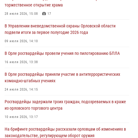
торжественное открытие храма
Росгвардейцы обеспечили безопасность во время празднования
Дня ВДВ
28 июля 2026, 15:08
17
03 августа 2026, 14:23
В Управлении вневедомственной охраны Орловской области
подвели итоги за первое полугодие 2026 года
В Орле росгвардейцы приняли участие в учениях на избирательном
участке
09 июля 2026, 14:10
31 июля 2026, 13:21
В Орле росгвардейцы провели учения по пилотированию БПЛА
Жительница Мценска сдала в Росгвардию незарегистрированное
16 июля 2026, 13:38
ружьё
В Орле росгвардейцы приняли участие в антитеррористических
31 июля 2026, 13:16
командно-штабных учениях
24 июля 2026, 14:15
Росгвардейцы задержали троих граждан, подозреваемых в краже
из орловского торгового центра
10 июля 2026, 13:17
На брифинге росгвардейцы рассказали орловцам об изменениях в
законодательстве, регулирующем оборот оружия