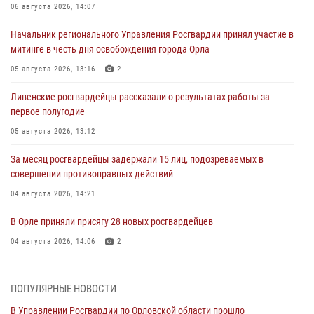
06 августа 2026, 14:07
Начальник регионального Управления Росгвардии принял участие в
митинге в честь дня освобождения города Орла
05 августа 2026, 13:16
2
Ливенские росгвардейцы рассказали о результатах работы за
первое полугодие
05 августа 2026, 13:12
За месяц росгвардейцы задержали 15 лиц, подозреваемых в
совершении противоправных действий
04 августа 2026, 14:21
В Орле приняли присягу 28 новых росгвардейцев
04 августа 2026, 14:06
2
За месяц росгвардейцы приняли от граждан более 800 заявлений о
предоставлении госуслуг
ПОПУЛЯРНЫЕ НОВОСТИ
03 августа 2026, 14:30
В Управлении Росгвардии по Орловской области прошло