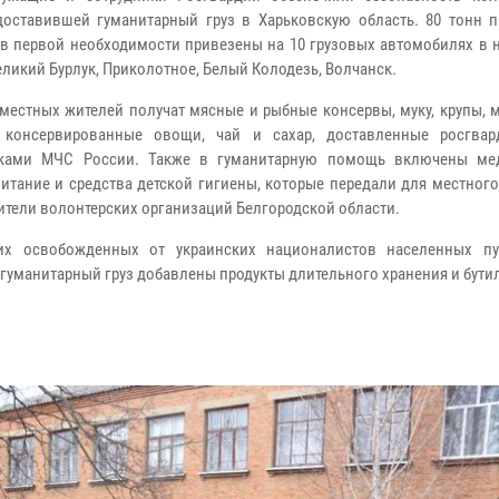
доставившей гуманитарный груз в Харьковскую область. 80 тонн п
в первой необходимости привезены на 10 грузовых автомобилях в 
еликий Бурлук, Приколотное, Белый Колодезь, Волчанск.
 местных жителей получат мясные и рыбные консервы, муку, крупы,
, консервированные овощи, чай и сахар, доставленные росгва
иками МЧС России. Также в гуманитарную помощь включены ме
питание и средства детской гигиены, которые передали для местног
ители волонтерских организаций Белгородской области.
их освобожденных от украинских националистов населенных пу
 гуманитарный груз добавлены продукты длительного хранения и бут