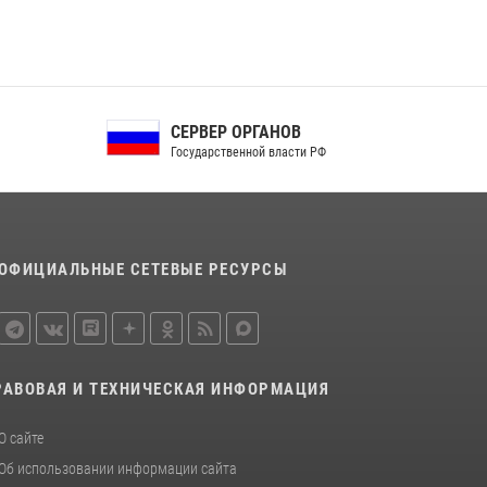
В Орле росгвардейцы за неделю проверили
два детских лагеря
16 июля 2026, 13:34
Росгвардейцы в Орле задержали мужчину по
СЕРВЕР ОРГАНОВ
подозрению в краже
Государственной власти РФ
15 июля 2026, 14:49
ОФИЦИАЛЬНЫЕ СЕТЕВЫЕ РЕСУРСЫ
РАВОВАЯ И ТЕХНИЧЕСКАЯ ИНФОРМАЦИЯ
О сайте
Об использовании информации сайта