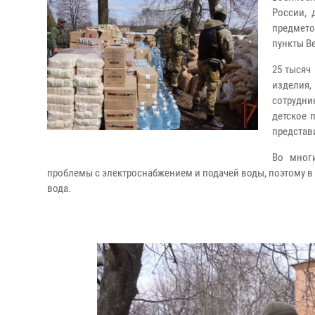
России, 
предмето
пункты В
25 тысяч
изделия
сотрудн
детское 
представ
Во мног
проблемы с электроснабжением и подачей воды, поэтому в
вода.