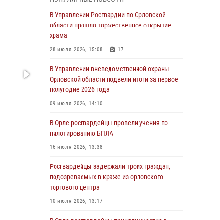
Начальник регионального Управления
Росгвардии принял участие в митинге в честь
В Управлении Росгвардии по Орловской
дня освобождения города Орла
области прошло торжественное открытие
храма
05 августа 2026, 13:16
2
28 июля 2026, 15:08
17
Ливенские росгвардейцы рассказали о
результатах работы за первое полугодие
В Управлении вневедомственной охраны
Орловской области подвели итоги за первое
05 августа 2026, 13:12
полугодие 2026 года
За месяц росгвардейцы задержали 15 лиц,
09 июля 2026, 14:10
подозреваемых в совершении
противоправных действий
В Орле росгвардейцы провели учения по
пилотированию БПЛА
04 августа 2026, 14:21
16 июля 2026, 13:38
В Орле приняли присягу 28 новых
росгвардейцев
Росгвардейцы задержали троих граждан,
подозреваемых в краже из орловского
04 августа 2026, 14:06
2
торгового центра
За месяц росгвардейцы приняли от граждан
10 июля 2026, 13:17
более 800 заявлений о предоставлении
госуслуг