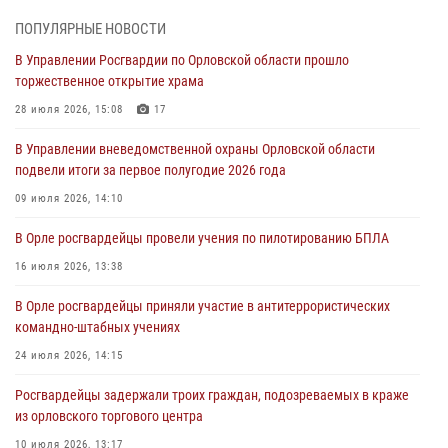
05 августа 2026, 13:16
2
ПОПУЛЯРНЫЕ НОВОСТИ
Ливенские росгвардейцы рассказали о результатах работы за
В Управлении Росгвардии по Орловской области прошло
первое полугодие
торжественное открытие храма
05 августа 2026, 13:12
28 июля 2026, 15:08
17
За месяц росгвардейцы задержали 15 лиц, подозреваемых в
В Управлении вневедомственной охраны Орловской области
совершении противоправных действий
подвели итоги за первое полугодие 2026 года
04 августа 2026, 14:21
09 июля 2026, 14:10
В Орле приняли присягу 28 новых росгвардейцев
В Орле росгвардейцы провели учения по пилотированию БПЛА
04 августа 2026, 14:06
2
16 июля 2026, 13:38
За месяц росгвардейцы приняли от граждан более 800 заявлений о
В Орле росгвардейцы приняли участие в антитеррористических
предоставлении госуслуг
командно-штабных учениях
03 августа 2026, 14:30
24 июля 2026, 14:15
Росгвардейцы задержали троих граждан, подозреваемых в краже
из орловского торгового центра
10 июля 2026, 13:17