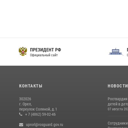
ПРЕЗИДЕНТ РФ
Официальный сайт
О
КОНТАКТЫ
НОВОСТ
302026
Росгвардия
г. Орел,
детей в дет
переулок Соляной, д.1
07 августа 20
+ 7 (4862) 59-02-46
Сотрудники
uprorl@rosguard.gov.ru