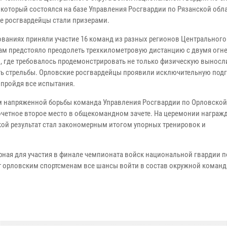
 который состоялся на базе Управления Росгвардии по Рязанской обла
е росгвардейцы стали призерами.
ованиях приняли участие 16 команд из разных регионов Центрального 
ам предстояло преодолеть трехкилометровую дистанцию с двумя ог
, где требовалось продемонстрировать не только физическую выносл
ть стрельбы. Орловские росгвардейцы проявили исключительную подг
 пройдя все испытания.
м напряженной борьбы команда Управления Росгвардии по Орловской
очетное второе место в общекомандном зачете. На церемонии награж
кой результат стал закономерным итогом упорных тренировок и
рная для участия в финале чемпионата войск национальной гвардии п
т орловским спортсменам все шансы войти в состав окружной команд