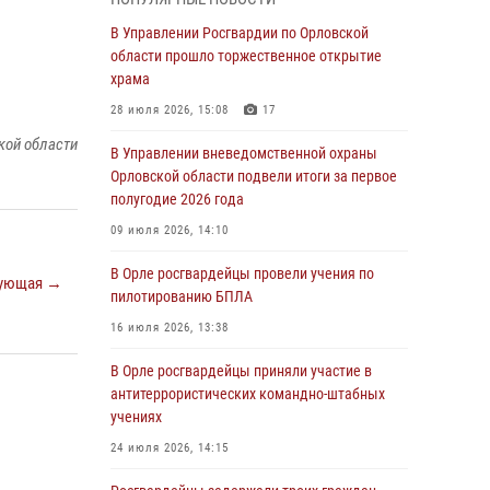
Начальник регионального Управления
Росгвардии принял участие в митинге в честь
В Управлении Росгвардии по Орловской
дня освобождения города Орла
области прошло торжественное открытие
храма
05 августа 2026, 13:16
2
28 июля 2026, 15:08
17
Ливенские росгвардейцы рассказали о
кой области
результатах работы за первое полугодие
В Управлении вневедомственной охраны
Орловской области подвели итоги за первое
05 августа 2026, 13:12
полугодие 2026 года
За месяц росгвардейцы задержали 15 лиц,
09 июля 2026, 14:10
подозреваемых в совершении
противоправных действий
В Орле росгвардейцы провели учения по
ующая →
пилотированию БПЛА
04 августа 2026, 14:21
16 июля 2026, 13:38
В Орле приняли присягу 28 новых
росгвардейцев
В Орле росгвардейцы приняли участие в
антитеррористических командно-штабных
04 августа 2026, 14:06
2
учениях
За месяц росгвардейцы приняли от граждан
24 июля 2026, 14:15
более 800 заявлений о предоставлении
госуслуг