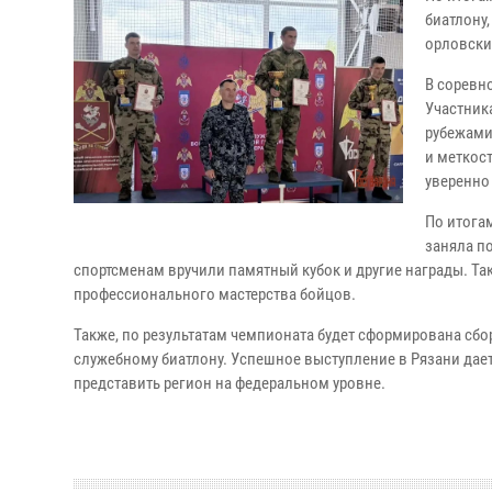
биатлону,
орловски
В соревн
Участник
рубежами
и меткос
уверенно
По итога
заняла п
спортсменам вручили памятный кубок и другие награды. Та
профессионального мастерства бойцов.
Также, по результатам чемпионата будет сформирована сбо
служебному биатлону. Успешное выступление в Рязани дае
представить регион на федеральном уровне.