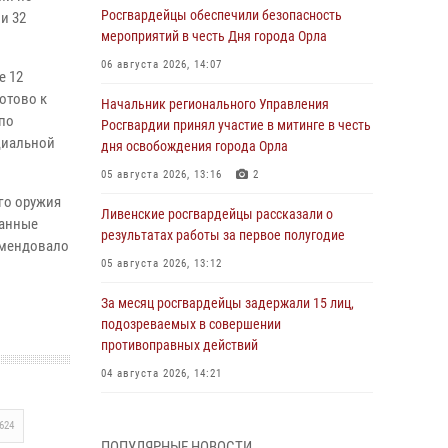
Росгвардейцы обеспечили безопасность
и 32
мероприятий в честь Дня города Орла
06 августа 2026, 14:07
е 12
отово к
Начальник регионального Управления
по
Росгвардии принял участие в митинге в честь
циальной
дня освобождения города Орла
05 августа 2026, 13:16
2
го оружия
Ливенские росгвардейцы рассказали о
ванные
результатах работы за первое полугодие
омендовало
05 августа 2026, 13:12
За месяц росгвардейцы задержали 15 лиц,
подозреваемых в совершении
противоправных действий
04 августа 2026, 14:21
В Орле приняли присягу 28 новых
624
росгвардейцев
ПОПУЛЯРНЫЕ НОВОСТИ