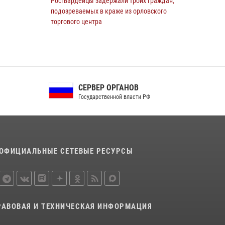
Росгвардейцы задержали троих граждан,
подозреваемых в краже из орловского
торгового центра
10 июля 2026, 13:17
В Орле росгвардейцы за неделю проверили
два детских лагеря
16 июля 2026, 13:34
СЕРВЕР ОРГАНОВ
Государственной власти РФ
Росгвардейцы приняли участие в рабочем
совещании по вопросам обеспечения
безопасности в преддверии Единого дня
голосования
13 июля 2026, 14:29
ОФИЦИАЛЬНЫЕ СЕТЕВЫЕ РЕСУРСЫ
На брифинге росгвардейцы рассказали
орловцам об изменениях в
законодательстве, регулирующем оборот
оружия
РАВОВАЯ И ТЕХНИЧЕСКАЯ ИНФОРМАЦИЯ
24 июля 2026, 14:16