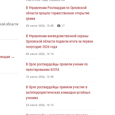
04 августа 2026, 14:06
2
В Управлении Росгвардии по Орловской
области прошло торжественное открытие
За месяц росгвардейцы приняли от граждан
храма
более 800 заявлений о предоставлении
кой области
госуслуг
28 июля 2026, 15:08
17
03 августа 2026, 14:30
В Управлении вневедомственной охраны
Орловской области подвели итоги за первое
Росгвардейцы обеспечили безопасность во
полугодие 2026 года
время празднования Дня ВДВ
09 июля 2026, 14:10
03 августа 2026, 14:23
ующая →
В Орле росгвардейцы провели учения по
В Орле росгвардейцы приняли участие в
пилотированию БПЛА
учениях на избирательном участке
16 июля 2026, 13:38
31 июля 2026, 13:21
В Орле росгвардейцы приняли участие в
Жительница Мценска сдала в Росгвардию
антитеррористических командно-штабных
незарегистрированное ружьё
учениях
31 июля 2026, 13:16
24 июля 2026, 14:15