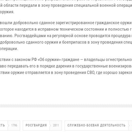
й области передали в зону проведения специальной военной операци
оружия.
 вошли добровольно сданное зарегистрированное гражданское оружи
 которое находится в исправном техническом состоянии и полностью г
ванию. Росгвардейцами на регулярной основе проводится процедура 
 добровольно сданного оружия и боеприпасов в зону проведения спе
операции.
тствии с законом РФ «Об оружии» граждане — владельцы огнестрельно
аво передавать его в порядке дарения в государственные военизиро
твии оружие отправляется в зону проведения СВО, где хорошо зарек
СТЬ
1796
РОСГВАРДИЯ
2811
СЛУЖЕБНО-БОЕВАЯ ДЕЯТЕЛЬНОСТЬ