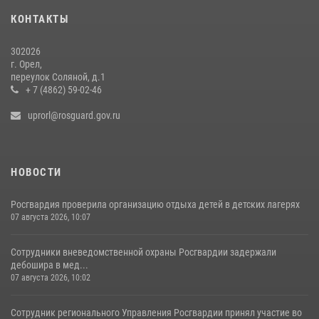
29 июля 2026, 14:06
КОНТАКТЫ
302026
г. Орел,
переулок Соляной, д.1
+ 7 (4862) 59-02-46
uprorl@rosguard.gov.ru
НОВОСТИ
Росгвардия проверила организацию отдыха детей в детских лагерях
07 августа 2026, 10:07
Сотрудники вневедомственной охраны Росгвардии задержали
дебошира в мед...
07 августа 2026, 10:02
Сотрудник регионального Управления Росгвардии принял участие во