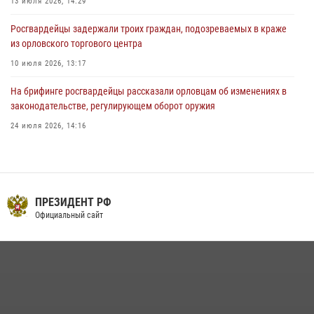
13 июля 2026, 14:29
Росгвардейцы задержали троих граждан, подозреваемых в краже
из орловского торгового центра
10 июля 2026, 13:17
На брифинге росгвардейцы рассказали орловцам об изменениях в
законодательстве, регулирующем оборот оружия
24 июля 2026, 14:16
Сотрудники Росгвардии пресекли дебош в орловском кафе
30 июля 2026, 14:27
В Орле росгвардейцы за неделю проверили два детских лагеря
ПРЕЗИДЕНТ РФ
Официальный сайт
16 июля 2026, 13:34
Росгвардейцы в Орле задержали мужчину по подозрению в краже
15 июля 2026, 14:49
Росгвардейцы провели брифинг по теме изменений в
законодательстве о частной охранной деятельности