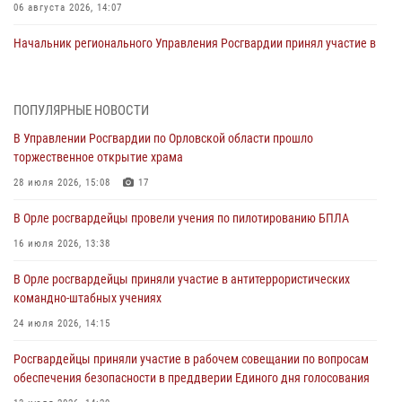
06 августа 2026, 14:07
Начальник регионального Управления Росгвардии принял участие в
митинге в честь дня освобождения города Орла
05 августа 2026, 13:16
2
ПОПУЛЯРНЫЕ НОВОСТИ
Ливенские росгвардейцы рассказали о результатах работы за
В Управлении Росгвардии по Орловской области прошло
первое полугодие
торжественное открытие храма
05 августа 2026, 13:12
28 июля 2026, 15:08
17
За месяц росгвардейцы задержали 15 лиц, подозреваемых в
В Орле росгвардейцы провели учения по пилотированию БПЛА
совершении противоправных действий
16 июля 2026, 13:38
04 августа 2026, 14:21
В Орле росгвардейцы приняли участие в антитеррористических
В Орле приняли присягу 28 новых росгвардейцев
командно-штабных учениях
04 августа 2026, 14:06
2
24 июля 2026, 14:15
За месяц росгвардейцы приняли от граждан более 800 заявлений о
Росгвардейцы приняли участие в рабочем совещании по вопросам
предоставлении госуслуг
обеспечения безопасности в преддверии Единого дня голосования
03 августа 2026, 14:30