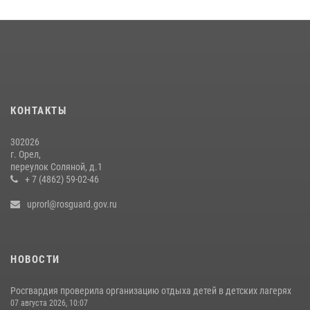
24 июля 2026, 14:16
Сотрудники Росгвардии пресекли дебош в орловском кафе
30 июля 2026, 14:27
Росгвардейцы в Орле задержали мужчину по подозрению в краже
15 июля 2026, 14:49
КОНТАКТЫ
302026
г. Орел,
переулок Соляной, д.1
+ 7 (4862) 59-02-46
uprorl@rosguard.gov.ru
НОВОСТИ
Росгвардия проверила организацию отдыха детей в детских лагерях
07 августа 2026, 10:07