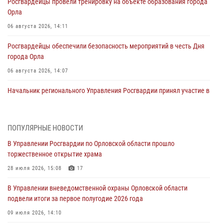
Росгвардейцы провели тренировку на объекте образования города
Орла
06 августа 2026, 14:11
Росгвардейцы обеспечили безопасность мероприятий в честь Дня
города Орла
06 августа 2026, 14:07
Начальник регионального Управления Росгвардии принял участие в
митинге в честь дня освобождения города Орла
05 августа 2026, 13:16
2
ПОПУЛЯРНЫЕ НОВОСТИ
Ливенские росгвардейцы рассказали о результатах работы за
В Управлении Росгвардии по Орловской области прошло
первое полугодие
торжественное открытие храма
05 августа 2026, 13:12
28 июля 2026, 15:08
17
За месяц росгвардейцы задержали 15 лиц, подозреваемых в
В Управлении вневедомственной охраны Орловской области
совершении противоправных действий
подвели итоги за первое полугодие 2026 года
04 августа 2026, 14:21
09 июля 2026, 14:10