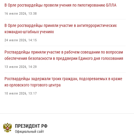
В Орле приняли присягу 28 новых росгвардейцев
В Орле росгвардейцы провели учения по пилотированию БПЛА
04 августа 2026, 14:06
2
16 июля 2026, 13:38
За месяц росгвардейцы приняли от граждан более 800 заявлений о
В Орле росгвардейцы приняли участие в антитеррористических
предоставлении госуслуг
командно-штабных учениях
03 августа 2026, 14:30
24 июля 2026, 14:15
Росгвардейцы приняли участие в рабочем совещании по вопросам
обеспечения безопасности в преддверии Единого дня голосования
13 июля 2026, 14:29
Росгвардейцы задержали троих граждан, подозреваемых в краже
из орловского торгового центра
10 июля 2026, 13:17
В Орле росгвардейцы за неделю проверили два детских лагеря
16 июля 2026, 13:34
На брифинге росгвардейцы рассказали орловцам об изменениях в
ПРЕЗИДЕНТ РФ
законодательстве, регулирующем оборот оружия
Официальный сайт