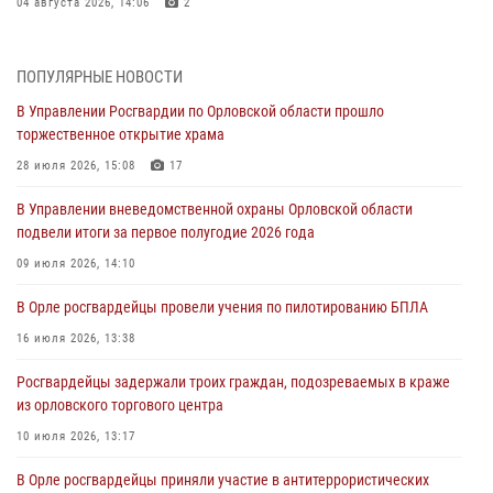
04 августа 2026, 14:06
2
За месяц росгвардейцы приняли от граждан более 800 заявлений о
предоставлении госуслуг
ПОПУЛЯРНЫЕ НОВОСТИ
03 августа 2026, 14:30
В Управлении Росгвардии по Орловской области прошло
торжественное открытие храма
Росгвардейцы обеспечили безопасность во время празднования
Дня ВДВ
28 июля 2026, 15:08
17
03 августа 2026, 14:23
В Управлении вневедомственной охраны Орловской области
подвели итоги за первое полугодие 2026 года
В Орле росгвардейцы приняли участие в учениях на избирательном
участке
09 июля 2026, 14:10
31 июля 2026, 13:21
В Орле росгвардейцы провели учения по пилотированию БПЛА
Жительница Мценска сдала в Росгвардию незарегистрированное
16 июля 2026, 13:38
ружьё
Росгвардейцы задержали троих граждан, подозреваемых в краже
31 июля 2026, 13:16
из орловского торгового центра
10 июля 2026, 13:17
В Орле росгвардейцы приняли участие в антитеррористических