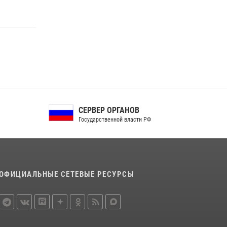
законодательстве, регулирующем оборот
оружия
24 июля 2026, 14:16
Росгвардейцы в Орле задержали мужчину по
подозрению в краже
15 июля 2026, 14:49
СЕРВЕР ОРГАНОВ
Государственной власти РФ
ОФИЦИАЛЬНЫЕ СЕТЕВЫЕ РЕСУРСЫ