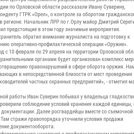
дии по Орловской области рассказали Ивану Суверину,
онденту ГТРК «Орел», о контроле за оборотом гражданско
в регионе. Начальник ЛРР по г.Орлу майор Дмитрий Серег
ил предстоящие в этом году значимые мероприятия.
ранитель обратил внимание журналиста на подготовку к
нию оперативно-профилактической операции «Оружие».
од с 10 февраля по 29 апреля на территории Орловской обл
ранительными органами будет организован комплекс мер
отвращению правонарушений в сфере оборота оружия. На
вающих в непосредственной близости от мест проведения
ководителей частных охранных предприятий», - отметил м
ной работы Иван Суверин побывал у владельца гладкоств
проверили соблюдение условий хранения каждой единицы, 
й документации. Далее росгвардейцы вместе со съемочной
. Там стражи правопорядка уточнили условия продажи
ение документооборота.
информированию населения о профилактическом мероприя