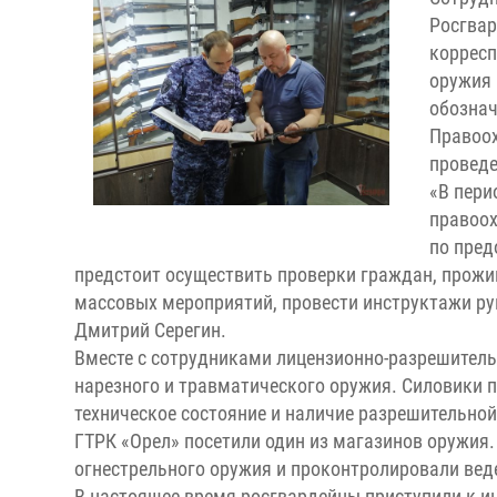
Росгвар
корресп
оружия 
обознач
Правоох
проведе
«В пери
правоох
по пред
предстоит осуществить проверки граждан, прожи
массовых мероприятий, провести инструктажи ру
Дмитрий Серегин.
Вместе с сотрудниками лицензионно-разрешитель
нарезного и травматического оружия. Силовики 
техническое состояние и наличие разрешительно
ГТРК «Орел» посетили один из магазинов оружия
огнестрельного оружия и проконтролировали вед
В настоящее время росгвардейцы приступили к 