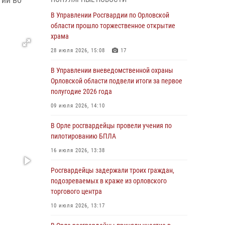
Начальник регионального Управления
Росгвардии принял участие в митинге в честь
В Управлении Росгвардии по Орловской
дня освобождения города Орла
области прошло торжественное открытие
храма
05 августа 2026, 13:16
2
28 июля 2026, 15:08
17
Ливенские росгвардейцы рассказали о
результатах работы за первое полугодие
В Управлении вневедомственной охраны
Орловской области подвели итоги за первое
05 августа 2026, 13:12
полугодие 2026 года
За месяц росгвардейцы задержали 15 лиц,
09 июля 2026, 14:10
подозреваемых в совершении
противоправных действий
В Орле росгвардейцы провели учения по
пилотированию БПЛА
04 августа 2026, 14:21
16 июля 2026, 13:38
В Орле приняли присягу 28 новых
росгвардейцев
Росгвардейцы задержали троих граждан,
подозреваемых в краже из орловского
04 августа 2026, 14:06
2
торгового центра
За месяц росгвардейцы приняли от граждан
10 июля 2026, 13:17
более 800 заявлений о предоставлении
госуслуг