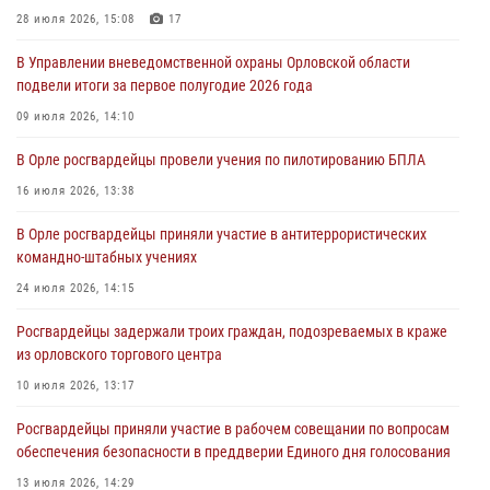
05 августа 2026, 13:12
28 июля 2026, 15:08
17
За месяц росгвардейцы задержали 15 лиц, подозреваемых в
В Управлении вневедомственной охраны Орловской области
совершении противоправных действий
подвели итоги за первое полугодие 2026 года
04 августа 2026, 14:21
09 июля 2026, 14:10
В Орле приняли присягу 28 новых росгвардейцев
В Орле росгвардейцы провели учения по пилотированию БПЛА
04 августа 2026, 14:06
2
16 июля 2026, 13:38
За месяц росгвардейцы приняли от граждан более 800 заявлений о
В Орле росгвардейцы приняли участие в антитеррористических
предоставлении госуслуг
командно-штабных учениях
03 августа 2026, 14:30
24 июля 2026, 14:15
Росгвардейцы задержали троих граждан, подозреваемых в краже
из орловского торгового центра
10 июля 2026, 13:17
Росгвардейцы приняли участие в рабочем совещании по вопросам
обеспечения безопасности в преддверии Единого дня голосования
13 июля 2026, 14:29