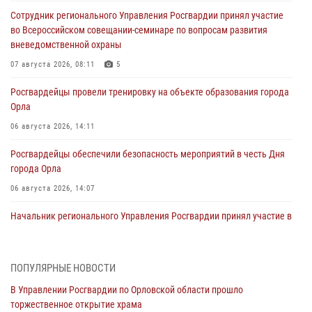
Сотрудник регионального Управления Росгвардии принял участие
во Всероссийском совещании-семинаре по вопросам развития
вневедомственной охраны
07 августа 2026, 08:11
5
Росгвардейцы провели тренировку на объекте образования города
Орла
06 августа 2026, 14:11
Росгвардейцы обеспечили безопасность мероприятий в честь Дня
города Орла
06 августа 2026, 14:07
Начальник регионального Управления Росгвардии принял участие в
митинге в честь дня освобождения города Орла
05 августа 2026, 13:16
2
ПОПУЛЯРНЫЕ НОВОСТИ
Ливенские росгвардейцы рассказали о результатах работы за
В Управлении Росгвардии по Орловской области прошло
первое полугодие
торжественное открытие храма