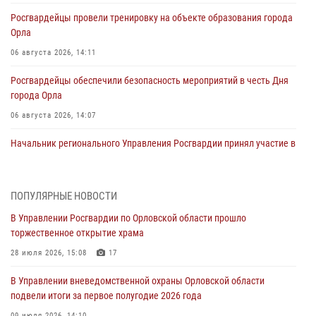
Росгвардейцы провели тренировку на объекте образования города
Орла
06 августа 2026, 14:11
Росгвардейцы обеспечили безопасность мероприятий в честь Дня
города Орла
06 августа 2026, 14:07
Начальник регионального Управления Росгвардии принял участие в
митинге в честь дня освобождения города Орла
05 августа 2026, 13:16
2
ПОПУЛЯРНЫЕ НОВОСТИ
Ливенские росгвардейцы рассказали о результатах работы за
В Управлении Росгвардии по Орловской области прошло
первое полугодие
торжественное открытие храма
05 августа 2026, 13:12
28 июля 2026, 15:08
17
За месяц росгвардейцы задержали 15 лиц, подозреваемых в
В Управлении вневедомственной охраны Орловской области
совершении противоправных действий
подвели итоги за первое полугодие 2026 года
04 августа 2026, 14:21
09 июля 2026, 14:10