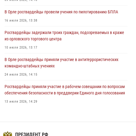
В Орле приняли присягу 28 новых росгвардейцев
В Орле росгвардейцы провели учения по пилотированию БПЛА
04 августа 2026, 14:06
2
16 июля 2026, 13:38
За месяц росгвардейцы приняли от граждан более 800 заявлений о
Росгвардейцы задержали троих граждан, подозреваемых в краже
предоставлении госуслуг
из орловского торгового центра
03 августа 2026, 14:30
10 июля 2026, 13:17
В Орле росгвардейцы приняли участие в антитеррористических
командно-штабных учениях
24 июля 2026, 14:15
Росгвардейцы приняли участие в рабочем совещании по вопросам
обеспечения безопасности в преддверии Единого дня голосования
13 июля 2026, 14:29
В Орле росгвардейцы за неделю проверили два детских лагеря
16 июля 2026, 13:34
На брифинге росгвардейцы рассказали орловцам об изменениях в
ПРЕЗИДЕНТ РФ