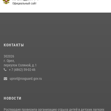
законодательстве, регулирующем оборот оружия
Официальный сайт
24 июля 2026, 14:16
Сотрудники Росгвардии пресекли дебош в орловском кафе
30 июля 2026, 14:27
Росгвардейцы в Орле задержали мужчину по подозрению в краже
15 июля 2026, 14:49
КОНТАКТЫ
302026
г. Орел,
переулок Соляной, д.1
+ 7 (4862) 59-02-46
uprorl@rosguard.gov.ru
НОВОСТИ
Росгвардия проверила организацию отдыха детей в детских лагерях