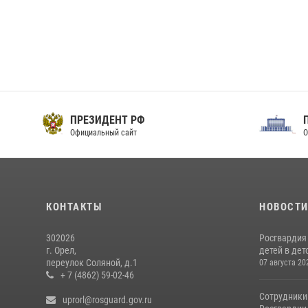
ПРЕЗИДЕНТ РФ
Официальный сайт
О
КОНТАКТЫ
НОВОСТ
302026
Росгвардия
г. Орел,
детей в дет
переулок Соляной, д.1
07 августа 20
+ 7 (4862) 59-02-46
Сотрудники
uprorl@rosguard.gov.ru