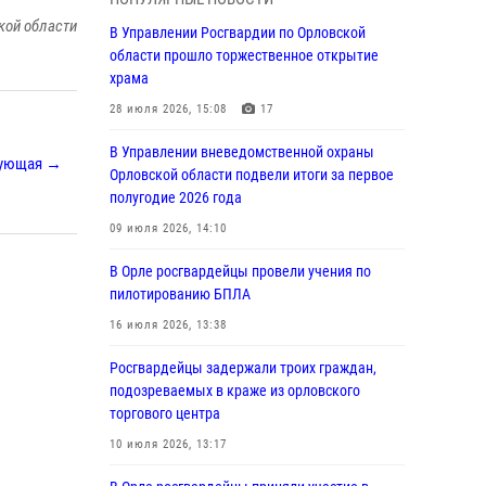
Начальник регионального Управления
кой области
Росгвардии принял участие в митинге в честь
В Управлении Росгвардии по Орловской
дня освобождения города Орла
области прошло торжественное открытие
храма
05 августа 2026, 13:16
2
28 июля 2026, 15:08
17
Ливенские росгвардейцы рассказали о
результатах работы за первое полугодие
В Управлении вневедомственной охраны
ующая →
Орловской области подвели итоги за первое
05 августа 2026, 13:12
полугодие 2026 года
За месяц росгвардейцы задержали 15 лиц,
09 июля 2026, 14:10
подозреваемых в совершении
противоправных действий
В Орле росгвардейцы провели учения по
пилотированию БПЛА
04 августа 2026, 14:21
16 июля 2026, 13:38
В Орле приняли присягу 28 новых
росгвардейцев
Росгвардейцы задержали троих граждан,
подозреваемых в краже из орловского
04 августа 2026, 14:06
2
торгового центра
За месяц росгвардейцы приняли от граждан
10 июля 2026, 13:17
более 800 заявлений о предоставлении
госуслуг