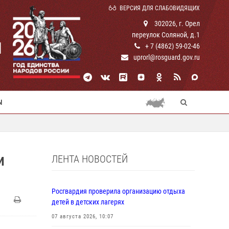
ВЕРСИЯ ДЛЯ СЛАБОВИДЯЩИХ
302026, г. Орел
переулок Соляной, д.1
И
+ 7 (4862) 59-02-46
uprorl@rosguard.gov.ru
Ы
ЛЕНТА НОВОСТЕЙ
И
Росгвардия проверила организацию отдыха
детей в детских лагерях
07 августа 2026, 10:07