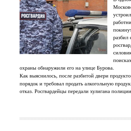
Московс
устроил
работни
покинут
разбил 
росгвар
силовик
поисках
охраны обнаружили его на улице Бурова.
Как выяснилось, после разбитой двери продукт
порядок и требовал продать алкогольную продук
отказ. Росгвардейцы передали хулигана полиции