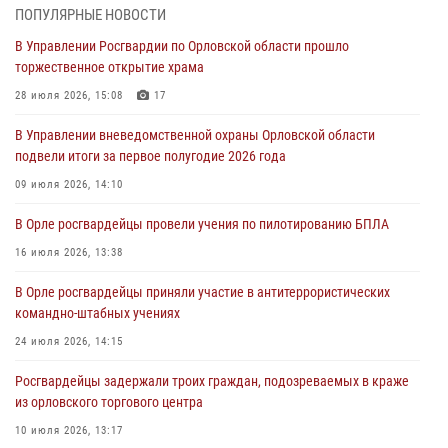
ПОПУЛЯРНЫЕ НОВОСТИ
Ливенские росгвардейцы рассказали о результатах работы за
В Управлении Росгвардии по Орловской области прошло
первое полугодие
торжественное открытие храма
05 августа 2026, 13:12
28 июля 2026, 15:08
17
За месяц росгвардейцы задержали 15 лиц, подозреваемых в
В Управлении вневедомственной охраны Орловской области
совершении противоправных действий
подвели итоги за первое полугодие 2026 года
04 августа 2026, 14:21
09 июля 2026, 14:10
В Орле приняли присягу 28 новых росгвардейцев
В Орле росгвардейцы провели учения по пилотированию БПЛА
04 августа 2026, 14:06
2
16 июля 2026, 13:38
За месяц росгвардейцы приняли от граждан более 800 заявлений о
В Орле росгвардейцы приняли участие в антитеррористических
предоставлении госуслуг
командно-штабных учениях
03 августа 2026, 14:30
24 июля 2026, 14:15
Росгвардейцы задержали троих граждан, подозреваемых в краже
из орловского торгового центра
10 июля 2026, 13:17