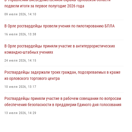
совершении противоправных действий
подвели итоги за первое полугодие 2026 года
04 августа 2026, 14:21
09 июля 2026, 14:10
В Орле приняли присягу 28 новых росгвардейцев
В Орле росгвардейцы провели учения по пилотированию БПЛА
04 августа 2026, 14:06
2
16 июля 2026, 13:38
За месяц росгвардейцы приняли от граждан более 800 заявлений о
В Орле росгвардейцы приняли участие в антитеррористических
предоставлении госуслуг
командно-штабных учениях
03 августа 2026, 14:30
24 июля 2026, 14:15
Росгвардейцы задержали троих граждан, подозреваемых в краже
из орловского торгового центра
10 июля 2026, 13:17
Росгвардейцы приняли участие в рабочем совещании по вопросам
обеспечения безопасности в преддверии Единого дня голосования
13 июля 2026, 14:29
В Орле росгвардейцы за неделю проверили два детских лагеря