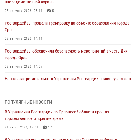
вневедомственной охраны
07 августа 2026, 08:11
5
Росгвардейцы провели тренировку на объекте образования города
Орла
06 августа 2026, 14:11
Росгвардейцы обеспечили безопасность мероприятий в честь Дня
города Орла
06 августа 2026, 14:07
Начальник регионального Управления Росгвардии принял участие в
митинге в честь дня освобождения города Орла
05 августа 2026, 13:16
2
ПОПУЛЯРНЫЕ НОВОСТИ
Ливенские росгвардейцы рассказали о результатах работы за
В Управлении Росгвардии по Орловской области прошло
первое полугодие
торжественное открытие храма
05 августа 2026, 13:12
28 июля 2026, 15:08
17
За месяц росгвардейцы задержали 15 лиц, подозреваемых в
В Управлении вневедомственной охраны Орловской области