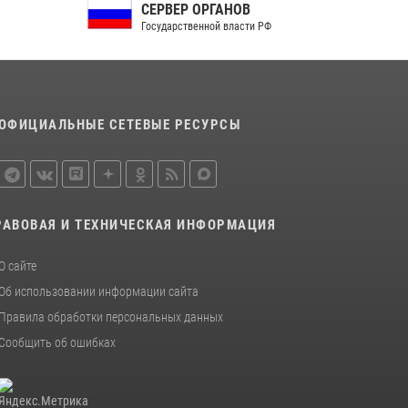
СЕРВЕР ОРГАНОВ
Сотрудники Росгвардии пресекли дебош в
Государственной власти РФ
орловском кафе
30 июля 2026, 14:27
Росгвардейцы в Орле задержали мужчину по
подозрению в краже
ОФИЦИАЛЬНЫЕ СЕТЕВЫЕ РЕСУРСЫ
15 июля 2026, 14:49
РАВОВАЯ И ТЕХНИЧЕСКАЯ ИНФОРМАЦИЯ
О сайте
Об использовании информации сайта
Правила обработки персональных данных
Сообщить об ошибках