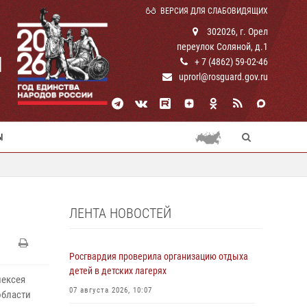
ВЕРСИЯ ДЛЯ СЛАБОВИДЯЩИХ
302026, г. Орел
переулок Соляной, д.1
И
+ 7 (4862) 59-02-46
uprorl@rosguard.gov.ru
Ы
ЛЕНТА НОВОСТЕЙ
Росгвардия проверила организацию отдыха
детей в детских лагерях
лексея
07 августа 2026, 10:07
области