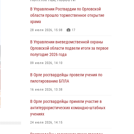
Начальник регионального Управления
Росгвардии принял участие в митинге в честь
В Управлении Росгвардии по Орловской
дня освобождения города Орла
области прошло торжественное открытие
храма
05 августа 2026, 13:16
2
28 июля 2026, 15:08
17
Ливенские росгвардейцы рассказали о
результатах работы за первое полугодие
В Управлении вневедомственной охраны
Орловской области подвели итоги за первое
05 августа 2026, 13:12
полугодие 2026 года
За месяц росгвардейцы задержали 15 лиц,
09 июля 2026, 14:10
подозреваемых в совершении
противоправных действий
В Орле росгвардейцы провели учения по
пилотированию БПЛА
04 августа 2026, 14:21
16 июля 2026, 13:38
В Орле приняли присягу 28 новых
росгвардейцев
В Орле росгвардейцы приняли участие в
антитеррористических командно-штабных
04 августа 2026, 14:06
2
учениях
За месяц росгвардейцы приняли от граждан
24 июля 2026, 14:15
более 800 заявлений о предоставлении
госуслуг