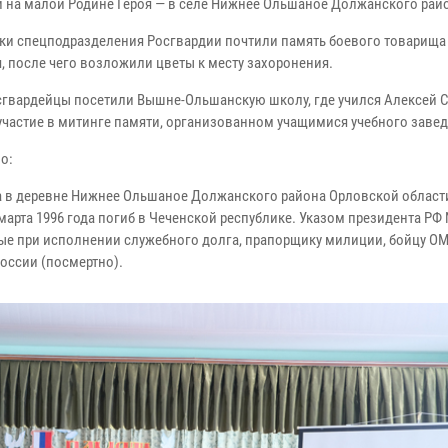
 на малой Родине Героя — в селе Нижнее Ольшаное Должанского рай
ки спецподразделения Росгвардии почтили память боевого товарища
, после чего возложили цветы к месту захоронения.
сгвардейцы посетили Вышне-Ольшанскую школу, где учился Алексей С
участие в митинге памяти, организованном учащимися учебного завед
о:
а в деревне Нижнее Ольшаное Должанского района Орловской области
 марта 1996 года погиб в Чеченской республике. Указом президента РФ 
нные при исполнении служебного долга, прапорщику милиции, бойцу О
оссии (посмертно).