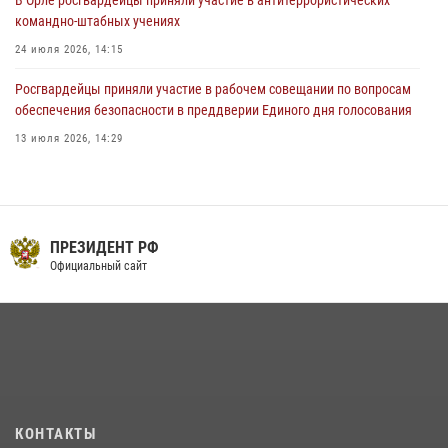
командно-штабных учениях
24 июля 2026, 14:15
Росгвардейцы приняли участие в рабочем совещании по вопросам
обеспечения безопасности в преддверии Единого дня голосования
13 июля 2026, 14:29
На брифинге росгвардейцы рассказали орловцам об изменениях в
законодательстве, регулирующем оборот оружия
24 июля 2026, 14:16
ПРЕЗИДЕНТ РФ
В Орле росгвардейцы за неделю проверили два детских лагеря
Официальный сайт
16 июля 2026, 13:34
Сотрудники Росгвардии пресекли дебош в орловском кафе
30 июля 2026, 14:27
Росгвардейцы в Орле задержали мужчину по подозрению в краже
15 июля 2026, 14:49
КОНТАКТЫ