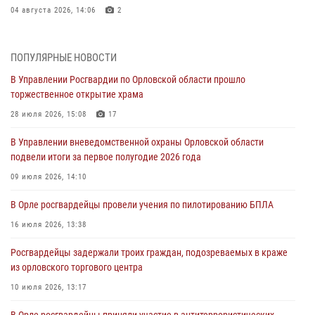
04 августа 2026, 14:06
2
За месяц росгвардейцы приняли от граждан более 800 заявлений о
предоставлении госуслуг
ПОПУЛЯРНЫЕ НОВОСТИ
03 августа 2026, 14:30
В Управлении Росгвардии по Орловской области прошло
торжественное открытие храма
Росгвардейцы обеспечили безопасность во время празднования
Дня ВДВ
28 июля 2026, 15:08
17
03 августа 2026, 14:23
В Управлении вневедомственной охраны Орловской области
подвели итоги за первое полугодие 2026 года
В Орле росгвардейцы приняли участие в учениях на избирательном
участке
09 июля 2026, 14:10
31 июля 2026, 13:21
В Орле росгвардейцы провели учения по пилотированию БПЛА
Жительница Мценска сдала в Росгвардию незарегистрированное
16 июля 2026, 13:38
ружьё
Росгвардейцы задержали троих граждан, подозреваемых в краже
31 июля 2026, 13:16
из орловского торгового центра
10 июля 2026, 13:17
В Орле росгвардейцы приняли участие в антитеррористических