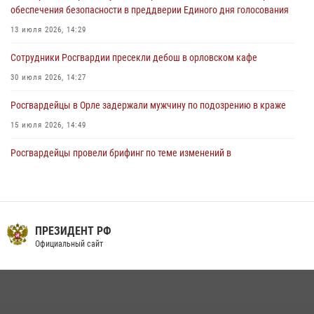
обеспечения безопасности в преддверии Единого дня голосования
04 августа 2026, 14:21
13 июля 2026, 14:29
Сотрудники Росгвардии пресекли дебош в орловском кафе
30 июля 2026, 14:27
Росгвардейцы в Орле задержали мужчину по подозрению в краже
15 июля 2026, 14:49
Росгвардейцы провели брифинг по теме изменений в
законодательстве о частной охранной деятельности
29 июля 2026, 14:06
В Орле росгвардейцы за неделю проверили два детских лагеря
ПРЕЗИДЕНТ РФ
16 июля 2026, 13:34
Официальный сайт
На брифинге росгвардейцы рассказали орловцам об изменениях в
законодательстве, регулирующем оборот оружия
24 июля 2026, 14:16