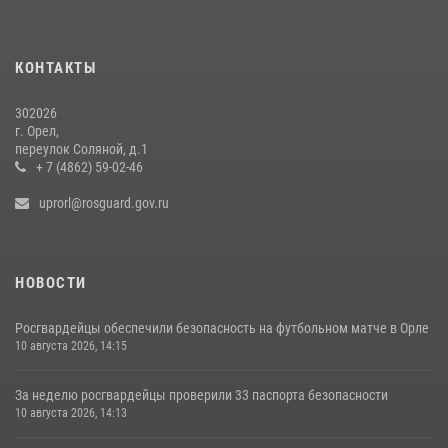
Начальник регионального Управления Росгвардии принял участие в
митинге в честь дня освобождения города Орла
05 августа 2026, 13:16
КОНТАКТЫ
2
302026
г. Орел,
переулок Соляной, д.1
+ 7 (4862) 59-02-46
uprorl@rosguard.gov.ru
НОВОСТИ
Росгвардейцы обеспечили безопасность на футбольном матче в Орле
10 августа 2026, 14:15
За неделю росгвардейцы проверили 33 паспорта безопасности
10 августа 2026, 14:13