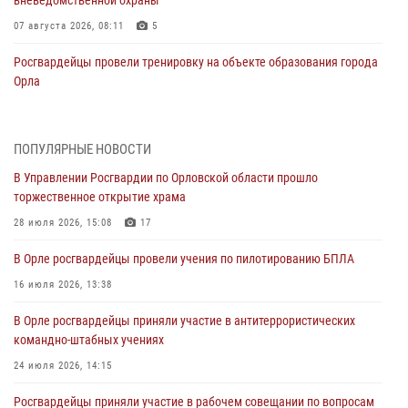
07 августа 2026, 08:11
5
Росгвардейцы провели тренировку на объекте образования города
Орла
06 августа 2026, 14:11
Росгвардейцы обеспечили безопасность мероприятий в честь Дня
ПОПУЛЯРНЫЕ НОВОСТИ
города Орла
В Управлении Росгвардии по Орловской области прошло
06 августа 2026, 14:07
торжественное открытие храма
Начальник регионального Управления Росгвардии принял участие в
28 июля 2026, 15:08
17
митинге в честь дня освобождения города Орла
В Орле росгвардейцы провели учения по пилотированию БПЛА
05 августа 2026, 13:16
2
16 июля 2026, 13:38
Ливенские росгвардейцы рассказали о результатах работы за
В Орле росгвардейцы приняли участие в антитеррористических
первое полугодие
командно-штабных учениях
05 августа 2026, 13:12
24 июля 2026, 14:15
За месяц росгвардейцы задержали 15 лиц, подозреваемых в
Росгвардейцы приняли участие в рабочем совещании по вопросам
совершении противоправных действий