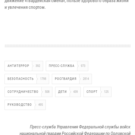
движение «Гвардейская смена», пользе здорового образа жизни
и увлечения спортом.
АНТИТЕРРОР
392
ПРЕСС-СЛУЖБА
973
БЕЗОПАСНОСТЬ
1798
РОСГВАРДИЯ
2814
СОТРУДНИЧЕСТВО
508
ДЕТИ
439
СПОРТ
125
РУКОВОДСТВО
495
Пресс-служба Управления Федеральной службы войск
национальной гвардии Российской Федерации по Орловской