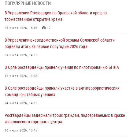
ПОПУЛЯРНЫЕ НОВОСТИ
Ливенские росгвардейцы рассказали о результатах работы за
В Управлении Росгвардии по Орловской области прошло
первое полугодие
торжественное открытие храма
05 августа 2026, 13:12
28 июля 2026, 15:08
17
За месяц росгвардейцы задержали 15 лиц, подозреваемых в
В Управлении вневедомственной охраны Орловской области
совершении противоправных действий
подвели итоги за первое полугодие 2026 года
04 августа 2026, 14:21
09 июля 2026, 14:10
В Орле приняли присягу 28 новых росгвардейцев
В Орле росгвардейцы провели учения по пилотированию БПЛА
04 августа 2026, 14:06
2
16 июля 2026, 13:38
За месяц росгвардейцы приняли от граждан более 800 заявлений о
В Орле росгвардейцы приняли участие в антитеррористических
предоставлении госуслуг
командно-штабных учениях
03 августа 2026, 14:30
24 июля 2026, 14:15
Росгвардейцы задержали троих граждан, подозреваемых в краже
из орловского торгового центра
10 июля 2026, 13:17