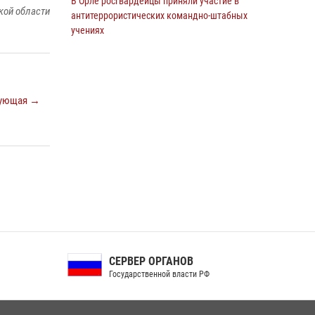
В Орле росгвардейцы приняли участие в
кой области
антитеррористических командно-штабных
учениях
24 июля 2026, 14:15
В Орле росгвардейцы за неделю проверили
два детских лагеря
ующая →
16 июля 2026, 13:34
Росгвардейцы приняли участие в рабочем
совещании по вопросам обеспечения
безопасности в преддверии Единого дня
голосования
13 июля 2026, 14:29
На брифинге росгвардейцы рассказали
орловцам об изменениях в
СЕРВЕР ОРГАНОВ
законодательстве, регулирующем оборот
Государственной власти РФ
оружия
24 июля 2026, 14:16