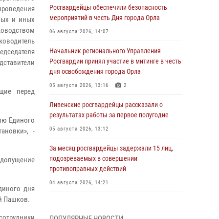
Росгвардейцы обеспечили безопасность
проведения
мероприятий в честь Дня города Орла
ных и иных
ководством
06 августа 2026, 14:07
ководитель
Начальник регионального Управления
едседателя
Росгвардии принял участие в митинге в честь
ставители
дня освобождения города Орла
05 августа 2026, 13:16
2
ящие перед
Ливенские росгвардейцы рассказали о
результатах работы за первое полугодие
ию Единого
05 августа 2026, 13:12
ановки», -
За месяц росгвардейцы задержали 15 лиц,
подозреваемых в совершении
едопущение
противоправных действий
04 августа 2026, 14:21
диного дня
й Пашков.
В Орле приняли присягу 28 новых
росгвардейцев
сотрудники
ПОПУЛЯРНЫЕ НОВОСТИ