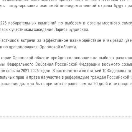
уты патрулирования экипажей вневедомственной охраны будут пр
о 226 избирательных кампаний по выборам в органы местного само
ась к участникам заседания Лариса Будовская.
частников встречи за эффективное взаимодействие и выразил уве
анию правопорядка в Орловской области.
ритории Орловской области пройдет голосование на выборах различн
умы Федерального Собрания Российской Федерации восьмого созы
в созыва 2021-2026 годов. В соответствии со статьей 10 Федеральног
тельных прав и права на участие в референдуме граждан Российской
авления должно быть принято не ранее чем за 90 дней и не поздне