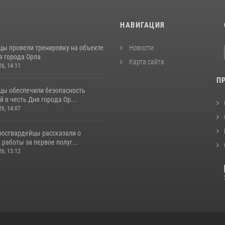
И
НАВИГАЦИЯ
цы провели тренировку на объекте
Новости
я города Орла
Карта сайта
26, 14:11
П
цы обеспечили безопасность
 в честь Дня города Ор...
26, 14:07
росгвардейцы рассказали о
 работы за первое полуг...
26, 13:12