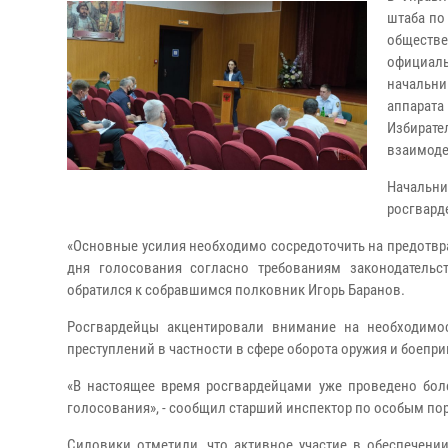
штаба по
обществе
официал
начальни
аппарат
Избират
взаимоде
Начальн
росгвард
«Основные усилия необходимо сосредоточить на предотв
дня голосования согласно требованиям законодательст
обратился к собравшимся полковник Игорь Баранов.
Росгвардейцы акцентировали внимание на необходимо
преступлений в частности в сфере оборота оружия и боепри
«В настоящее время росгвардейцами уже проведено бол
голосования», - сообщил старший инспектор по особым п
Силовики отметили, что активное участие в обеспечени