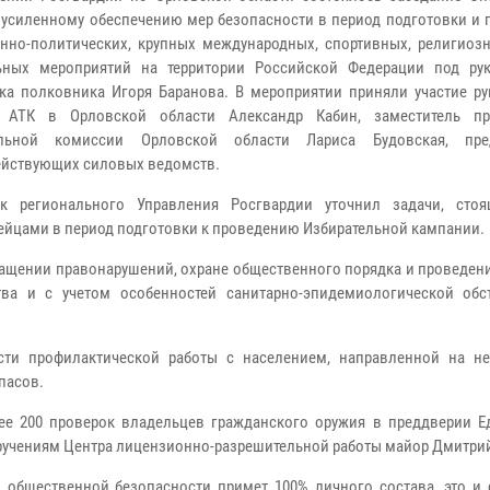
 усиленному обеспечению мер безопасности в период подготовки и 
нно-политических, крупных международных, спортивных, религиоз
ьных мероприятий на территории Российской Федерации под ру
ка полковника Игоря Баранова. В мероприятии приняли участие ру
а АТК в Орловской области Александр Кабин, заместитель пр
ельной комиссии Орловской области Лариса Будовская, пред
йствующих силовых ведомств.
ик регионального Управления Росгвардии уточнил задачи, сто
ейцами в период подготовки к проведению Избирательной кампании.
ращении правонарушений, охране общественного порядка и проведен
ва и с учетом особенностей санитарно-эпидемиологической обст
сти профилактической работы с населением, направленной на н
пасов.
ее 200 проверок владельцев гражданского оружия в преддверии Е
оручениям Центра лицензионно-разрешительной работы майор Дмитри
и общественной безопасности примет 100% личного состава, это и 