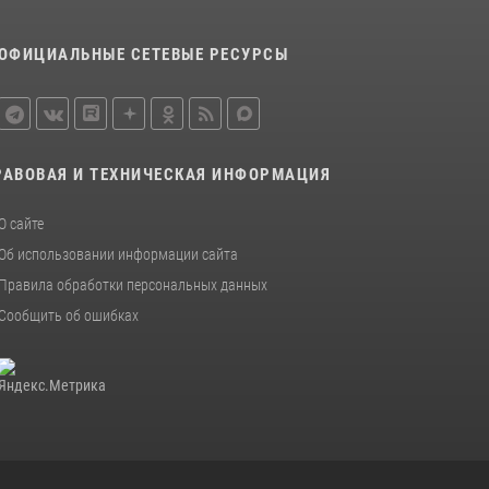
Сотрудники Росгвардии пресекли дебош в
орловском кафе
ОФИЦИАЛЬНЫЕ СЕТЕВЫЕ РЕСУРСЫ
30 июля 2026, 14:27
Росгвардейцы в Орле задержали мужчину по
подозрению в краже
15 июля 2026, 14:49
РАВОВАЯ И ТЕХНИЧЕСКАЯ ИНФОРМАЦИЯ
О сайте
Об использовании информации сайта
Правила обработки персональных данных
Сообщить об ошибках