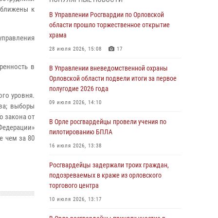
04 августа 2026, 14:06
2
иближены к
В Управлении Росгвардии по Орловской
области прошло торжественное открытие
За месяц росгвардейцы приняли от граждан
храма
более 800 заявлений о предоставлении
управления
госуслуг
28 июля 2026, 15:08
17
03 августа 2026, 14:30
ренность в
В Управлении вневедомственной охраны
Орловской области подвели итоги за первое
Росгвардейцы обеспечили безопасность во
полугодие 2026 года
время празднования Дня ВДВ
ого уровня.
09 июля 2026, 14:10
03 августа 2026, 14:23
ва; выборы
о закона от
В Орле росгвардейцы провели учения по
В Орле росгвардейцы приняли участие в
 Федерации»
пилотированию БПЛА
учениях на избирательном участке
е чем за 80
16 июля 2026, 13:38
31 июля 2026, 13:21
Росгвардейцы задержали троих граждан,
Жительница Мценска сдала в Росгвардию
подозреваемых в краже из орловского
незарегистрированное ружьё
торгового центра
31 июля 2026, 13:16
10 июля 2026, 13:17