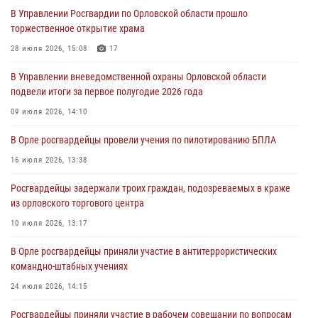
Ливенские росгвардейцы рассказали о результатах работы за
В Управлении Росгвардии по Орловской области прошло
первое полугодие
торжественное открытие храма
05 августа 2026, 13:12
28 июля 2026, 15:08
17
За месяц росгвардейцы задержали 15 лиц, подозреваемых в
В Управлении вневедомственной охраны Орловской области
совершении противоправных действий
подвели итоги за первое полугодие 2026 года
04 августа 2026, 14:21
09 июля 2026, 14:10
В Орле приняли присягу 28 новых росгвардейцев
В Орле росгвардейцы провели учения по пилотированию БПЛА
04 августа 2026, 14:06
2
16 июля 2026, 13:38
За месяц росгвардейцы приняли от граждан более 800 заявлений о
Росгвардейцы задержали троих граждан, подозреваемых в краже
предоставлении госуслуг
из орловского торгового центра
03 августа 2026, 14:30
10 июля 2026, 13:17
В Орле росгвардейцы приняли участие в антитеррористических
командно-штабных учениях
24 июля 2026, 14:15
Росгвардейцы приняли участие в рабочем совещании по вопросам