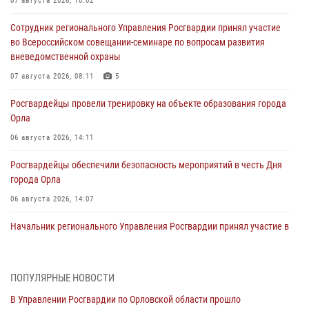
07 августа 2026, 10:02
Сотрудник регионального Управления Росгвардии принял участие
во Всероссийском совещании-семинаре по вопросам развития
вневедомственной охраны
07 августа 2026, 08:11
5
Росгвардейцы провели тренировку на объекте образования города
Орла
06 августа 2026, 14:11
Росгвардейцы обеспечили безопасность мероприятий в честь Дня
города Орла
06 августа 2026, 14:07
Начальник регионального Управления Росгвардии принял участие в
митинге в честь дня освобождения города Орла
05 августа 2026, 13:16
2
ПОПУЛЯРНЫЕ НОВОСТИ
Ливенские росгвардейцы рассказали о результатах работы за
В Управлении Росгвардии по Орловской области прошло
первое полугодие