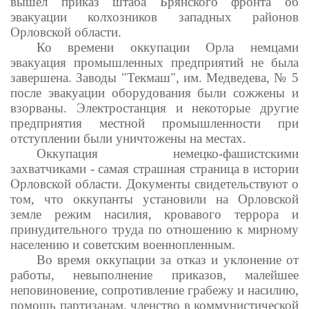
вышел приказ штаба Брянского фронта об
эвакуации колхозников западных районов
Орловской области.
Ко времени оккупации Орла немцами
эвакуация промышленных предприятий не была
завершена. Заводы "Текмаш", им. Медведева, № 5
после эвакуации оборудования были сожжены и
взорваны. Электростанция и некоторые другие
предприятия местной промышленности при
отступлении были уничтожены на местах.
Оккупация немецко-фашистскими
захватчиками - самая страшная страница в истории
Орловской области. Документы свидетельствуют о
том, что оккупанты установили на Орловской
земле режим насилия, кровавого террора и
принудительного труда по отношению к мирному
населению и советским военнопленным.
Во время оккупации за отказ и уклонение от
работы, невыполнение приказов, малейшее
неповиновение, сопротивление грабежу и насилию,
помощь партизанам, членство в коммунистической