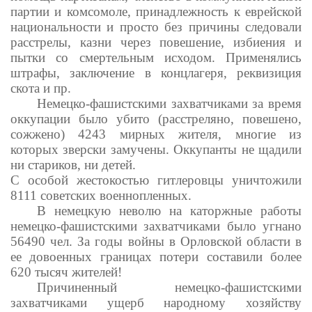
партии и комсомоле, принадлежность к еврейской
национальности и просто без причины следовали
расстрелы, казни через повешение, избиения и
пытки со смертельным исходом. Применялись
штрафы, заключение в концлагеря, реквизиция
скота и пр.
Немецко-фашистскими захватчиками за время
оккупации было убито (расстреляно, повешено,
сожжено) 4243 мирных жителя, многие из
которых зверски замучены. Оккупанты не щадили
ни стариков, ни детей.
С особой жестокостью гитлеровцы уничтожили
8111 советских военнопленных.
В немецкую неволю на каторжные работы
немецко-фашистскими захватчиками было угнано
56490 чел. За годы войны в Орловской области в
ее довоенных границах потери составили более
620 тысяч жителей!
Причиненный немецко-фашистскими
захватчиками ущерб народному хозяйству