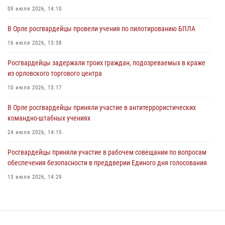
04 августа 2026, 14:21
09 июля 2026, 14:10
В Орле приняли присягу 28 новых росгвардейцев
В Орле росгвардейцы провели учения по пилотированию БПЛА
04 августа 2026, 14:06
2
16 июля 2026, 13:38
За месяц росгвардейцы приняли от граждан более 800 заявлений о
Росгвардейцы задержали троих граждан, подозреваемых в краже
предоставлении госуслуг
из орловского торгового центра
03 августа 2026, 14:30
10 июля 2026, 13:17
В Орле росгвардейцы приняли участие в антитеррористических
командно-штабных учениях
24 июля 2026, 14:15
Росгвардейцы приняли участие в рабочем совещании по вопросам
обеспечения безопасности в преддверии Единого дня голосования
13 июля 2026, 14:29
В Орле росгвардейцы за неделю проверили два детских лагеря
16 июля 2026, 13:34