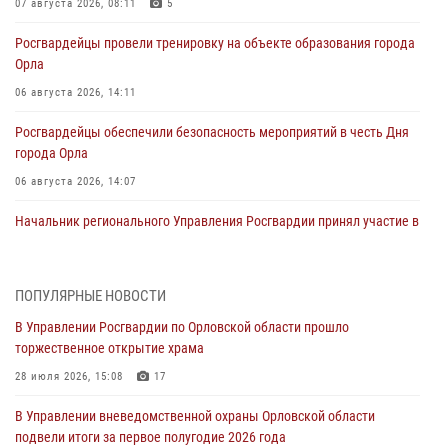
07 августа 2026, 08:11
5
Росгвардейцы провели тренировку на объекте образования города
Орла
06 августа 2026, 14:11
Росгвардейцы обеспечили безопасность мероприятий в честь Дня
города Орла
06 августа 2026, 14:07
Начальник регионального Управления Росгвардии принял участие в
митинге в честь дня освобождения города Орла
05 августа 2026, 13:16
2
ПОПУЛЯРНЫЕ НОВОСТИ
Ливенские росгвардейцы рассказали о результатах работы за
В Управлении Росгвардии по Орловской области прошло
первое полугодие
торжественное открытие храма
05 августа 2026, 13:12
28 июля 2026, 15:08
17
За месяц росгвардейцы задержали 15 лиц, подозреваемых в
В Управлении вневедомственной охраны Орловской области
совершении противоправных действий
подвели итоги за первое полугодие 2026 года