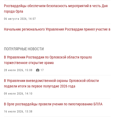
Росгвардейцы обеспечили безопасность мероприятий в честь Дня
города Орла
06 августа 2026, 14:07
Начальник регионального Управления Росгвардии принял участие в
митинге в честь дня освобождения города Орла
05 августа 2026, 13:16
2
ПОПУЛЯРНЫЕ НОВОСТИ
Ливенские росгвардейцы рассказали о результатах работы за
В Управлении Росгвардии по Орловской области прошло
первое полугодие
торжественное открытие храма
05 августа 2026, 13:12
28 июля 2026, 15:08
17
За месяц росгвардейцы задержали 15 лиц, подозреваемых в
В Управлении вневедомственной охраны Орловской области
совершении противоправных действий
подвели итоги за первое полугодие 2026 года
04 августа 2026, 14:21
09 июля 2026, 14:10
В Орле приняли присягу 28 новых росгвардейцев
В Орле росгвардейцы провели учения по пилотированию БПЛА
04 августа 2026, 14:06
2
16 июля 2026, 13:38
За месяц росгвардейцы приняли от граждан более 800 заявлений о