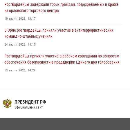
Росгвардейцы задержали троих граждан, подозреваемых в краже
предоставлении госуслуг
из орловского торгового центра
03 августа 2026, 14:30
10 июля 2026, 13:17
В Орле росгвардейцы приняли участие в антитеррористических
командно-штабных учениях
24 июля 2026, 14:15
Росгвардейцы приняли участие в рабочем совещании по вопросам
обеспечения безопасности в преддверии Единого дня голосования
13 июля 2026, 14:29
На брифинге росгвардейцы рассказали орловцам об изменениях в
законодательстве, регулирующем оборот оружия
24 июля 2026, 14:16
ПРЕЗИДЕНТ РФ
В Орле росгвардейцы за неделю проверили два детских лагеря
Официальный сайт
16 июля 2026, 13:34
Сотрудники Росгвардии пресекли дебош в орловском кафе