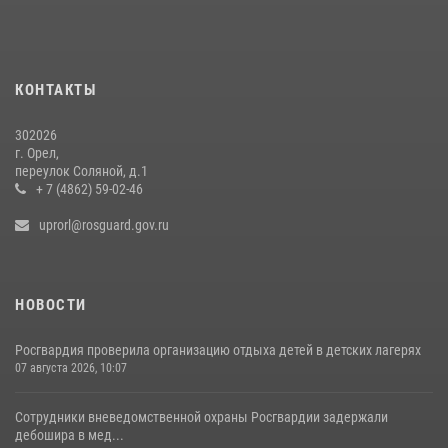
30 июля 2026, 14:27
Росгвардейцы в Орле задержали мужчину по подозрению в краже
15 июля 2026, 14:49
КОНТАКТЫ
302026
г. Орел,
переулок Соляной, д.1
+ 7 (4862) 59-02-46
uprorl@rosguard.gov.ru
НОВОСТИ
Росгвардия проверила организацию отдыха детей в детских лагерях
07 августа 2026, 10:07
Сотрудники вневедомственной охраны Росгвардии задержали
дебошира в мед...