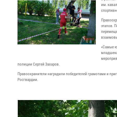
им. кава
спортивн
Правоохр
этапов. 
перемеще
взаимовы
«Самые ю
младшекл
мероприя
полиции Сергей Захаров.
Правоохранители наградили победителей грамотами и приг
Росгвардии.