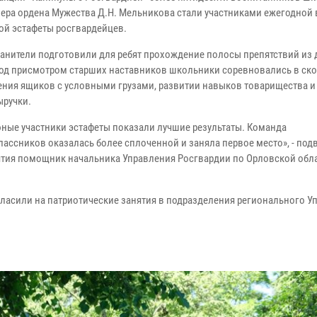
лера ордена Мужества Д.Н. Мельникова стали участниками ежегодной 
ой эстафеты росгвардейцев.
анители подготовили для ребят прохождение полосы препятствий из 
Под присмотром старших наставников школьники соревновались в ск
ния ящиков с условными грузами, развитии навыков товарищества и
ручки.
ные участники эстафеты показали лучшие результаты. Команда
ассников оказалась более сплоченной и заняла первое место», - под
тия помощник начальника Управления Росгвардии по Орловской обл
ласили на патриотические занятия в подразделения регионального У