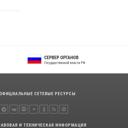
законодательстве, регулирующем оборот
оружия
24 июля 2026, 14:16
Росгвардейцы в Орле задержали мужчину по
подозрению в краже
15 июля 2026, 14:49
СЕРВЕР ОРГАНОВ
Государственной власти РФ
ОФИЦИАЛЬНЫЕ СЕТЕВЫЕ РЕСУРСЫ
РАВОВАЯ И ТЕХНИЧЕСКАЯ ИНФОРМАЦИЯ