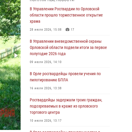
04 августа 2026, 14:06
2
В Управлении Росгвардии по Орловской
области прошло торжественное открытие
За месяц росгвардейцы приняли от граждан
храма
более 800 заявлений о предоставлении
госуслуг
28 июля 2026, 15:08
17
03 августа 2026, 14:30
В Управлении вневедомственной охраны
Орловской области подвели итоги за первое
Росгвардейцы обеспечили безопасность во
полугодие 2026 года
время празднования Дня ВДВ
09 июля 2026, 14:10
03 августа 2026, 14:23
В Орле росгвардейцы провели учения по
В Орле росгвардейцы приняли участие в
пилотированию БПЛА
учениях на избирательном участке
16 июля 2026, 13:38
31 июля 2026, 13:21
Росгвардейцы задержали троих граждан,
Жительница Мценска сдала в Росгвардию
подозреваемых в краже из орловского
незарегистрированное ружьё
торгового центра
31 июля 2026, 13:16
10 июля 2026, 13:17