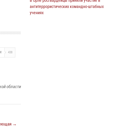
В Орле росгвардейцы приняли участие в
антитеррористических командно-штабных
учениях
24 июля 2026, 14:15
В Орле росгвардейцы за неделю проверили
два детских лагеря
16 июля 2026, 13:34
И
438
Росгвардейцы приняли участие в рабочем
совещании по вопросам обеспечения
безопасности в преддверии Единого дня
голосования
кой области
13 июля 2026, 14:29
Сотрудники Росгвардии пресекли дебош в
орловском кафе
30 июля 2026, 14:27
ующая →
На брифинге росгвардейцы рассказали
орловцам об изменениях в