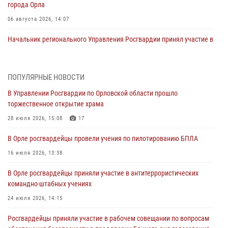
города Орла
06 августа 2026, 14:07
Начальник регионального Управления Росгвардии принял участие в
митинге в честь дня освобождения города Орла
05 августа 2026, 13:16
2
ПОПУЛЯРНЫЕ НОВОСТИ
Ливенские росгвардейцы рассказали о результатах работы за
В Управлении Росгвардии по Орловской области прошло
первое полугодие
торжественное открытие храма
05 августа 2026, 13:12
28 июля 2026, 15:08
17
За месяц росгвардейцы задержали 15 лиц, подозреваемых в
В Орле росгвардейцы провели учения по пилотированию БПЛА
совершении противоправных действий
16 июля 2026, 13:38
04 августа 2026, 14:21
В Орле росгвардейцы приняли участие в антитеррористических
В Орле приняли присягу 28 новых росгвардейцев
командно-штабных учениях
04 августа 2026, 14:06
2
24 июля 2026, 14:15
За месяц росгвардейцы приняли от граждан более 800 заявлений о
Росгвардейцы приняли участие в рабочем совещании по вопросам
предоставлении госуслуг