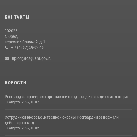
Росгвардейцы провели брифинг по теме изменений в
законодательстве о частной охранной деятельности
29 июля 2026, 14:06
КОНТАКТЫ
302026
г. Орел,
переулок Соляной, д.1
+ 7 (4862) 59-02-46
uprorl@rosguard.gov.ru
НОВОСТИ
Росгвардия проверила организацию отдыха детей в детских лагерях
07 августа 2026, 10:07
Сотрудники вневедомственной охраны Росгвардии задержали
дебошира в мед...
07 августа 2026, 10:02