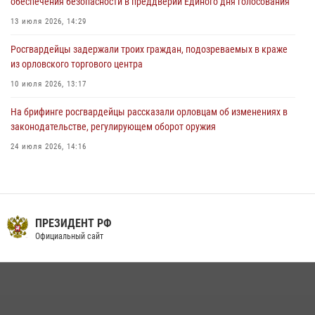
обеспечения безопасности в преддверии Единого дня голосования
03 августа 2026, 14:30
13 июля 2026, 14:29
Росгвардейцы задержали троих граждан, подозреваемых в краже
из орловского торгового центра
10 июля 2026, 13:17
На брифинге росгвардейцы рассказали орловцам об изменениях в
законодательстве, регулирующем оборот оружия
24 июля 2026, 14:16
Сотрудники Росгвардии пресекли дебош в орловском кафе
30 июля 2026, 14:27
В Орле росгвардейцы за неделю проверили два детских лагеря
ПРЕЗИДЕНТ РФ
Официальный сайт
16 июля 2026, 13:34
Росгвардейцы в Орле задержали мужчину по подозрению в краже
15 июля 2026, 14:49