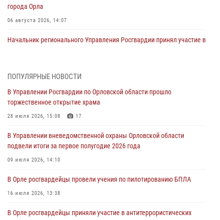
города Орла
06 августа 2026, 14:07
Начальник регионального Управления Росгвардии принял участие в
митинге в честь дня освобождения города Орла
05 августа 2026, 13:16
2
ПОПУЛЯРНЫЕ НОВОСТИ
Ливенские росгвардейцы рассказали о результатах работы за
В Управлении Росгвардии по Орловской области прошло
первое полугодие
торжественное открытие храма
05 августа 2026, 13:12
28 июля 2026, 15:08
17
За месяц росгвардейцы задержали 15 лиц, подозреваемых в
В Управлении вневедомственной охраны Орловской области
совершении противоправных действий
подвели итоги за первое полугодие 2026 года
04 августа 2026, 14:21
09 июля 2026, 14:10
В Орле приняли присягу 28 новых росгвардейцев
В Орле росгвардейцы провели учения по пилотированию БПЛА
04 августа 2026, 14:06
2
16 июля 2026, 13:38
За месяц росгвардейцы приняли от граждан более 800 заявлений о
В Орле росгвардейцы приняли участие в антитеррористических
предоставлении госуслуг