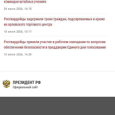
командно-штабных учениях
03 августа 2026, 14:30
24 июля 2026, 14:15
Росгвардейцы задержали троих граждан, подозреваемых в краже
из орловского торгового центра
10 июля 2026, 13:17
Росгвардейцы приняли участие в рабочем совещании по вопросам
обеспечения безопасности в преддверии Единого дня голосования
13 июля 2026, 14:29
На брифинге росгвардейцы рассказали орловцам об изменениях в
законодательстве, регулирующем оборот оружия
24 июля 2026, 14:16
ПРЕЗИДЕНТ РФ
Сотрудники Росгвардии пресекли дебош в орловском кафе
Официальный сайт
30 июля 2026, 14:27
В Орле росгвардейцы за неделю проверили два детских лагеря
16 июля 2026, 13:34