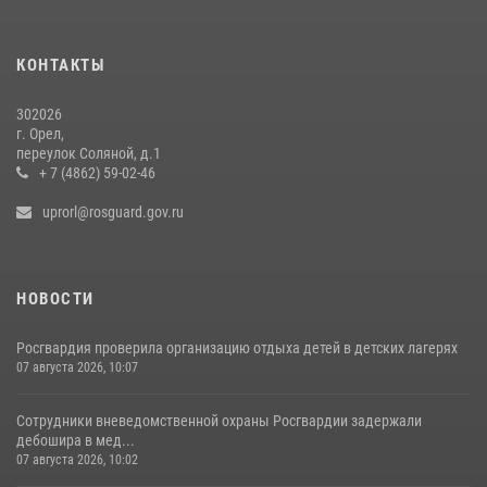
Росгвардейцы в Орле задержали мужчину по подозрению в краже
15 июля 2026, 14:49
КОНТАКТЫ
302026
г. Орел,
переулок Соляной, д.1
+ 7 (4862) 59-02-46
uprorl@rosguard.gov.ru
НОВОСТИ
Росгвардия проверила организацию отдыха детей в детских лагерях
07 августа 2026, 10:07
Сотрудники вневедомственной охраны Росгвардии задержали
дебошира в мед...
07 августа 2026, 10:02