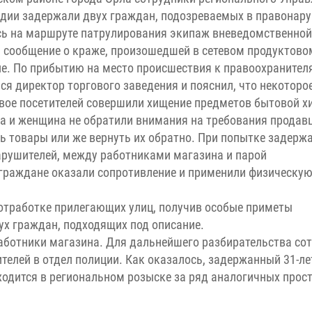
дии задержали двух граждан, подозреваемых в правонар
ь на маршруте патрулирования экипаж вневедомственной
 сообщение о краже, произошедшей в сетевом продуктово
е. По прибытию на место происшествия к правоохранител
ся директор торгового заведения и пояснил, что некоторо
вое посетителей совершили хищение предметов бытовой х
 и женщина не обратили внимания на требования продав
ь товары или же вернуть их обратно. При попытке задерж
рушителей, между работниками магазина и парой
раждане оказали сопротивление и применили физическую 
отработке прилегающих улиц, получив особые приметы
ух граждан, подходящих под описание.
аботники магазина. Для дальнейшего разбирательства со
елей в отдел полиции. Как оказалось, задержанный 31-ле
ходится в региональном розыске за ряд аналогичных прос