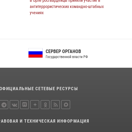
В Орле росгвардейцы приняли участие в
антитеррористических командно-штабных
учениях
24 июля 2026, 14:15
На брифинге росгвардейцы рассказали
орловцам об изменениях в
законодательстве, регулирующем оборот
СЕРВЕР ОРГАНОВ
оружия
Государственной власти РФ
24 июля 2026, 14:16
Росгвардейцы приняли участие в рабочем
совещании по вопросам обеспечения
безопасности в преддверии Единого дня
ОФИЦИАЛЬНЫЕ СЕТЕВЫЕ РЕСУРСЫ
голосования
13 июля 2026, 14:29
В Орле росгвардейцы за неделю проверили
два детских лагеря
РАВОВАЯ И ТЕХНИЧЕСКАЯ ИНФОРМАЦИЯ
16 июля 2026, 13:34