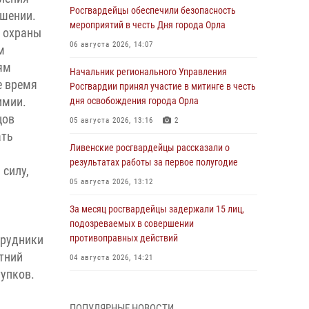
Росгвардейцы обеспечили безопасность
ушении.
мероприятий в честь Дня города Орла
 охраны
06 августа 2026, 14:07
м
ям
Начальник регионального Управления
е время
Росгвардии принял участие в митинге в честь
имии.
дня освобождения города Орла
цов
05 августа 2026, 13:16
2
ать
Ливенские росгвардейцы рассказали о
результатах работы за первое полугодие
силу,
05 августа 2026, 13:12
За месяц росгвардейцы задержали 15 лиц,
подозреваемых в совершении
трудники
противоправных действий
тний
04 августа 2026, 14:21
тупков.
В Орле приняли присягу 28 новых
росгвардейцев
ПОПУЛЯРНЫЕ НОВОСТИ