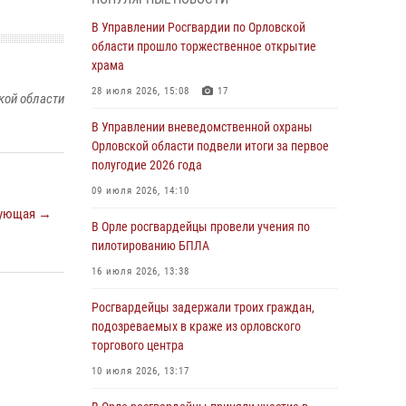
04 августа 2026, 14:06
2
В Управлении Росгвардии по Орловской
области прошло торжественное открытие
За месяц росгвардейцы приняли от граждан
храма
более 800 заявлений о предоставлении
госуслуг
28 июля 2026, 15:08
17
кой области
03 августа 2026, 14:30
В Управлении вневедомственной охраны
Орловской области подвели итоги за первое
Росгвардейцы обеспечили безопасность во
полугодие 2026 года
время празднования Дня ВДВ
09 июля 2026, 14:10
03 августа 2026, 14:23
ующая →
В Орле росгвардейцы провели учения по
В Орле росгвардейцы приняли участие в
пилотированию БПЛА
учениях на избирательном участке
16 июля 2026, 13:38
31 июля 2026, 13:21
Росгвардейцы задержали троих граждан,
Жительница Мценска сдала в Росгвардию
подозреваемых в краже из орловского
незарегистрированное ружьё
торгового центра
31 июля 2026, 13:16
10 июля 2026, 13:17