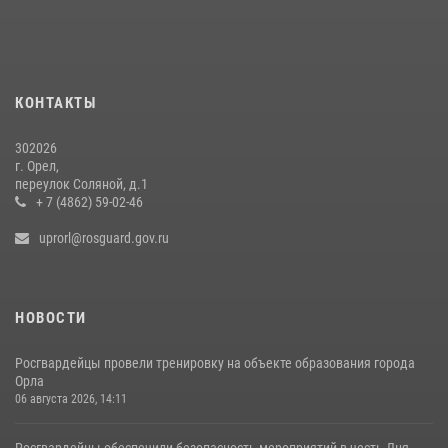
Сотрудники Росгвардии пресекли дебош в орловском кафе
30 июля 2026, 14:27
Росгвардейцы в Орле задержали мужчину по подозрению в краже
15 июля 2026, 14:49
КОНТАКТЫ
302026
г. Орел,
переулок Соляной, д.1
+ 7 (4862) 59-02-46
uprorl@rosguard.gov.ru
НОВОСТИ
Росгвардейцы провели тренировку на объекте образования города
Орла
06 августа 2026, 14:11
Росгвардейцы обеспечили безопасность мероприятий в честь Дня