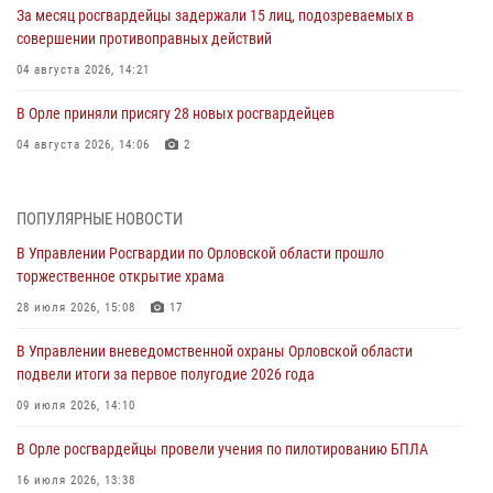
За месяц росгвардейцы задержали 15 лиц, подозреваемых в
совершении противоправных действий
04 августа 2026, 14:21
В Орле приняли присягу 28 новых росгвардейцев
04 августа 2026, 14:06
2
За месяц росгвардейцы приняли от граждан более 800 заявлений о
предоставлении госуслуг
ПОПУЛЯРНЫЕ НОВОСТИ
03 августа 2026, 14:30
В Управлении Росгвардии по Орловской области прошло
торжественное открытие храма
Росгвардейцы обеспечили безопасность во время празднования
Дня ВДВ
28 июля 2026, 15:08
17
03 августа 2026, 14:23
В Управлении вневедомственной охраны Орловской области
подвели итоги за первое полугодие 2026 года
В Орле росгвардейцы приняли участие в учениях на избирательном
участке
09 июля 2026, 14:10
31 июля 2026, 13:21
В Орле росгвардейцы провели учения по пилотированию БПЛА
Жительница Мценска сдала в Росгвардию незарегистрированное
16 июля 2026, 13:38