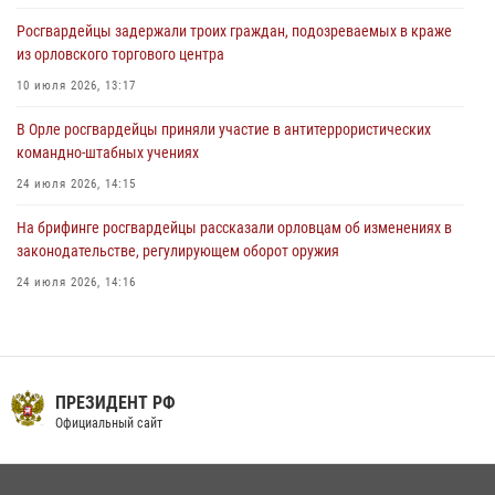
ружьё
Росгвардейцы задержали троих граждан, подозреваемых в краже
31 июля 2026, 13:16
из орловского торгового центра
10 июля 2026, 13:17
В Орле росгвардейцы приняли участие в антитеррористических
командно-штабных учениях
24 июля 2026, 14:15
На брифинге росгвардейцы рассказали орловцам об изменениях в
законодательстве, регулирующем оборот оружия
24 июля 2026, 14:16
Росгвардейцы приняли участие в рабочем совещании по вопросам
обеспечения безопасности в преддверии Единого дня голосования
13 июля 2026, 14:29
ПРЕЗИДЕНТ РФ
В Орле росгвардейцы за неделю проверили два детских лагеря
Официальный сайт
16 июля 2026, 13:34