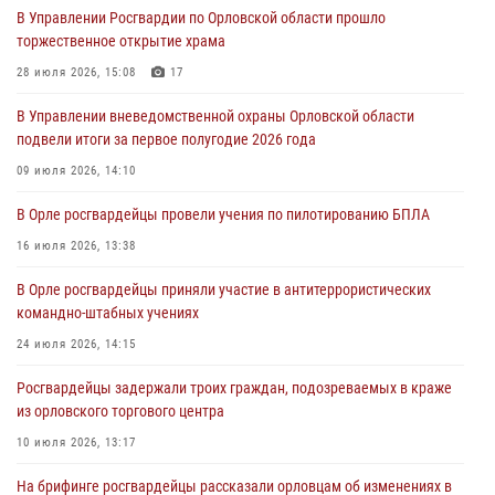
В Управлении Росгвардии по Орловской области прошло
первое полугодие
торжественное открытие храма
05 августа 2026, 13:12
28 июля 2026, 15:08
17
За месяц росгвардейцы задержали 15 лиц, подозреваемых в
В Управлении вневедомственной охраны Орловской области
совершении противоправных действий
подвели итоги за первое полугодие 2026 года
04 августа 2026, 14:21
09 июля 2026, 14:10
В Орле приняли присягу 28 новых росгвардейцев
В Орле росгвардейцы провели учения по пилотированию БПЛА
04 августа 2026, 14:06
2
16 июля 2026, 13:38
За месяц росгвардейцы приняли от граждан более 800 заявлений о
В Орле росгвардейцы приняли участие в антитеррористических
предоставлении госуслуг
командно-штабных учениях
03 августа 2026, 14:30
24 июля 2026, 14:15
Росгвардейцы задержали троих граждан, подозреваемых в краже
из орловского торгового центра
10 июля 2026, 13:17
На брифинге росгвардейцы рассказали орловцам об изменениях в