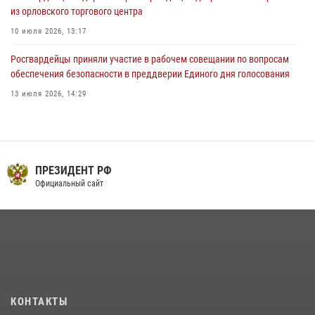
из орловского торгового центра
10 июля 2026, 13:17
Росгвардейцы приняли участие в рабочем совещании по вопросам
обеспечения безопасности в преддверии Единого дня голосования
13 июля 2026, 14:29
В Орле росгвардейцы за неделю проверили два детских лагеря
16 июля 2026, 13:34
На брифинге росгвардейцы рассказали орловцам об изменениях в
ПРЕЗИДЕНТ РФ
законодательстве, регулирующем оборот оружия
Официальный сайт
24 июля 2026, 14:16
Сотрудники Росгвардии пресекли дебош в орловском кафе
30 июля 2026, 14:27
Росгвардейцы в Орле задержали мужчину по подозрению в краже
15 июля 2026, 14:49
КОНТАКТЫ