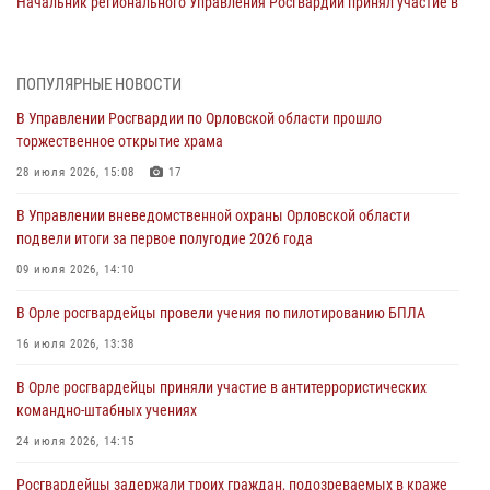
Начальник регионального Управления Росгвардии принял участие в
митинге в честь дня освобождения города Орла
05 августа 2026, 13:16
2
ПОПУЛЯРНЫЕ НОВОСТИ
Ливенские росгвардейцы рассказали о результатах работы за
В Управлении Росгвардии по Орловской области прошло
первое полугодие
торжественное открытие храма
05 августа 2026, 13:12
28 июля 2026, 15:08
17
За месяц росгвардейцы задержали 15 лиц, подозреваемых в
В Управлении вневедомственной охраны Орловской области
совершении противоправных действий
подвели итоги за первое полугодие 2026 года
04 августа 2026, 14:21
09 июля 2026, 14:10
В Орле приняли присягу 28 новых росгвардейцев
В Орле росгвардейцы провели учения по пилотированию БПЛА
04 августа 2026, 14:06
2
16 июля 2026, 13:38
За месяц росгвардейцы приняли от граждан более 800 заявлений о
В Орле росгвардейцы приняли участие в антитеррористических
предоставлении госуслуг
командно-штабных учениях
03 августа 2026, 14:30
24 июля 2026, 14:15
Росгвардейцы задержали троих граждан, подозреваемых в краже