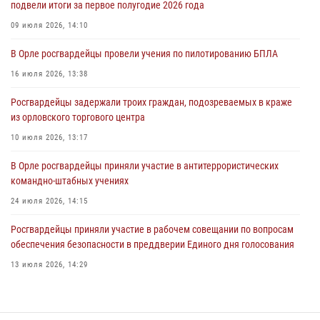
подвели итоги за первое полугодие 2026 года
04 августа 2026, 14:21
09 июля 2026, 14:10
В Орле приняли присягу 28 новых росгвардейцев
В Орле росгвардейцы провели учения по пилотированию БПЛА
04 августа 2026, 14:06
2
16 июля 2026, 13:38
За месяц росгвардейцы приняли от граждан более 800 заявлений о
Росгвардейцы задержали троих граждан, подозреваемых в краже
предоставлении госуслуг
из орловского торгового центра
03 августа 2026, 14:30
10 июля 2026, 13:17
В Орле росгвардейцы приняли участие в антитеррористических
командно-штабных учениях
24 июля 2026, 14:15
Росгвардейцы приняли участие в рабочем совещании по вопросам
обеспечения безопасности в преддверии Единого дня голосования
13 июля 2026, 14:29
В Орле росгвардейцы за неделю проверили два детских лагеря
16 июля 2026, 13:34