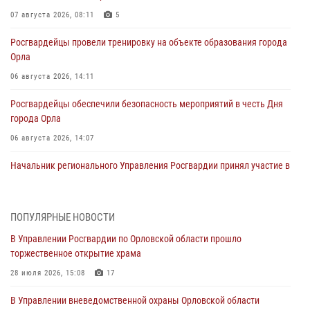
07 августа 2026, 08:11
5
Росгвардейцы провели тренировку на объекте образования города
Орла
06 августа 2026, 14:11
Росгвардейцы обеспечили безопасность мероприятий в честь Дня
города Орла
06 августа 2026, 14:07
Начальник регионального Управления Росгвардии принял участие в
митинге в честь дня освобождения города Орла
05 августа 2026, 13:16
2
ПОПУЛЯРНЫЕ НОВОСТИ
Ливенские росгвардейцы рассказали о результатах работы за
В Управлении Росгвардии по Орловской области прошло
первое полугодие
торжественное открытие храма
05 августа 2026, 13:12
28 июля 2026, 15:08
17
За месяц росгвардейцы задержали 15 лиц, подозреваемых в
В Управлении вневедомственной охраны Орловской области
совершении противоправных действий