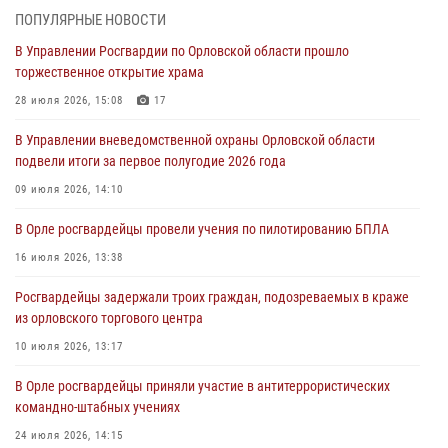
предоставлении госуслуг
ПОПУЛЯРНЫЕ НОВОСТИ
03 августа 2026, 14:30
В Управлении Росгвардии по Орловской области прошло
торжественное открытие храма
Росгвардейцы обеспечили безопасность во время празднования
Дня ВДВ
28 июля 2026, 15:08
17
03 августа 2026, 14:23
В Управлении вневедомственной охраны Орловской области
подвели итоги за первое полугодие 2026 года
В Орле росгвардейцы приняли участие в учениях на избирательном
участке
09 июля 2026, 14:10
31 июля 2026, 13:21
В Орле росгвардейцы провели учения по пилотированию БПЛА
Жительница Мценска сдала в Росгвардию незарегистрированное
16 июля 2026, 13:38
ружьё
Росгвардейцы задержали троих граждан, подозреваемых в краже
31 июля 2026, 13:16
из орловского торгового центра
10 июля 2026, 13:17
В Орле росгвардейцы приняли участие в антитеррористических
командно-штабных учениях
24 июля 2026, 14:15