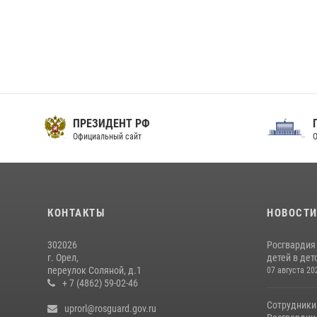
ПРЕЗИДЕНТ РФ
Официальный сайт
О
КОНТАКТЫ
НОВОСТ
302026
Росгвардия
г. Орел,
детей в дет
переулок Соляной, д.1
07 августа 20
+ 7 (4862) 59-02-46
Сотрудники
uprorl@rosguard.gov.ru