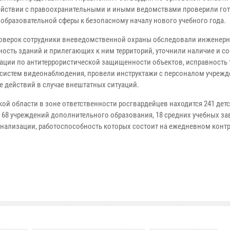
йствии с правоохранительными и иными ведомствами проверили го
 образовательной сферы к безопасному началу нового учебного года.
роверок сотрудники вневедомственной охраны обследовали инженер
ность зданий и прилегающих к ним территорий, уточнили наличие и с
ации по антитеррористической защищенности объектов, исправность
 систем видеонаблюдения, провели инструктажи с персоналом учрежд
е действий в случае внештатных ситуаций.
ой области в зоне ответственности росгвардейцев находится 241 детс
, 68 учреждений дополнительного образования, 18 средних учебных за
ализации, работоспособность которых состоит на ежедневном конт