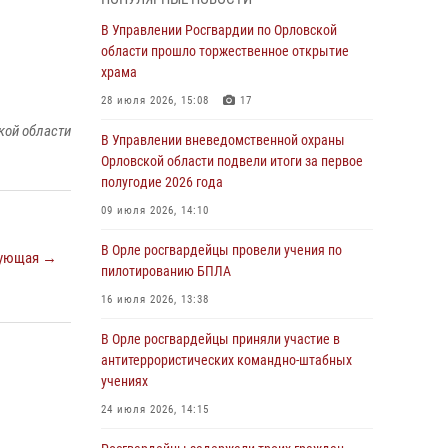
Начальник регионального Управления
Росгвардии принял участие в митинге в честь
В Управлении Росгвардии по Орловской
дня освобождения города Орла
области прошло торжественное открытие
храма
05 августа 2026, 13:16
2
28 июля 2026, 15:08
17
Ливенские росгвардейцы рассказали о
кой области
результатах работы за первое полугодие
В Управлении вневедомственной охраны
Орловской области подвели итоги за первое
05 августа 2026, 13:12
полугодие 2026 года
За месяц росгвардейцы задержали 15 лиц,
09 июля 2026, 14:10
подозреваемых в совершении
противоправных действий
В Орле росгвардейцы провели учения по
ующая →
пилотированию БПЛА
04 августа 2026, 14:21
16 июля 2026, 13:38
В Орле приняли присягу 28 новых
росгвардейцев
В Орле росгвардейцы приняли участие в
антитеррористических командно-штабных
04 августа 2026, 14:06
2
учениях
За месяц росгвардейцы приняли от граждан
24 июля 2026, 14:15
более 800 заявлений о предоставлении
госуслуг