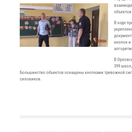
взаимоде
объектов
В ходе п
укреплен
документ
кнопок и
алгоритм
В Орловск
399 школ
Большинство объектов оснащены кнопками тревожной сигн
силовиков.