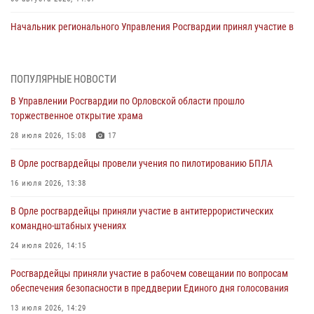
Начальник регионального Управления Росгвардии принял участие в
митинге в честь дня освобождения города Орла
05 августа 2026, 13:16
2
ПОПУЛЯРНЫЕ НОВОСТИ
Ливенские росгвардейцы рассказали о результатах работы за
В Управлении Росгвардии по Орловской области прошло
первое полугодие
торжественное открытие храма
05 августа 2026, 13:12
28 июля 2026, 15:08
17
За месяц росгвардейцы задержали 15 лиц, подозреваемых в
В Орле росгвардейцы провели учения по пилотированию БПЛА
совершении противоправных действий
16 июля 2026, 13:38
04 августа 2026, 14:21
В Орле росгвардейцы приняли участие в антитеррористических
В Орле приняли присягу 28 новых росгвардейцев
командно-штабных учениях
04 августа 2026, 14:06
2
24 июля 2026, 14:15
За месяц росгвардейцы приняли от граждан более 800 заявлений о
Росгвардейцы приняли участие в рабочем совещании по вопросам
предоставлении госуслуг
обеспечения безопасности в преддверии Единого дня голосования
03 августа 2026, 14:30
13 июля 2026, 14:29