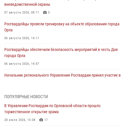
вневедомственной охраны
07 августа 2026, 08:11
5
Росгвардейцы провели тренировку на объекте образования города
Орла
06 августа 2026, 14:11
Росгвардейцы обеспечили безопасность мероприятий в честь Дня
города Орла
06 августа 2026, 14:07
Начальник регионального Управления Росгвардии принял участие в
митинге в честь дня освобождения города Орла
05 августа 2026, 13:16
2
ПОПУЛЯРНЫЕ НОВОСТИ
Ливенские росгвардейцы рассказали о результатах работы за
В Управлении Росгвардии по Орловской области прошло
первое полугодие
торжественное открытие храма
05 августа 2026, 13:12
28 июля 2026, 15:08
17
За месяц росгвардейцы задержали 15 лиц, подозреваемых в