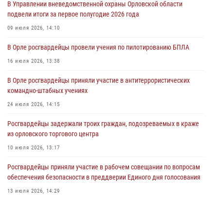
В Управлении вневедомственной охраны Орловской области
совершении противоправных действий
подвели итоги за первое полугодие 2026 года
04 августа 2026, 14:21
09 июля 2026, 14:10
В Орле приняли присягу 28 новых росгвардейцев
В Орле росгвардейцы провели учения по пилотированию БПЛА
04 августа 2026, 14:06
2
16 июля 2026, 13:38
За месяц росгвардейцы приняли от граждан более 800 заявлений о
В Орле росгвардейцы приняли участие в антитеррористических
предоставлении госуслуг
командно-штабных учениях
03 августа 2026, 14:30
24 июля 2026, 14:15
Росгвардейцы задержали троих граждан, подозреваемых в краже
из орловского торгового центра
10 июля 2026, 13:17
Росгвардейцы приняли участие в рабочем совещании по вопросам
обеспечения безопасности в преддверии Единого дня голосования
13 июля 2026, 14:29
В Орле росгвардейцы за неделю проверили два детских лагеря