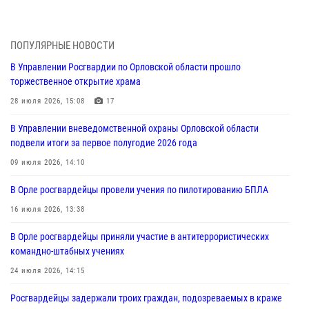
митинге в честь дня освобождения города Орла
05 августа 2026, 13:16
2
ПОПУЛЯРНЫЕ НОВОСТИ
Ливенские росгвардейцы рассказали о результатах работы за
В Управлении Росгвардии по Орловской области прошло
первое полугодие
торжественное открытие храма
05 августа 2026, 13:12
28 июля 2026, 15:08
17
За месяц росгвардейцы задержали 15 лиц, подозреваемых в
В Управлении вневедомственной охраны Орловской области
совершении противоправных действий
подвели итоги за первое полугодие 2026 года
04 августа 2026, 14:21
09 июля 2026, 14:10
В Орле приняли присягу 28 новых росгвардейцев
В Орле росгвардейцы провели учения по пилотированию БПЛА
04 августа 2026, 14:06
2
16 июля 2026, 13:38
За месяц росгвардейцы приняли от граждан более 800 заявлений о
В Орле росгвардейцы приняли участие в антитеррористических
предоставлении госуслуг
командно-штабных учениях
03 августа 2026, 14:30
24 июля 2026, 14:15
Росгвардейцы задержали троих граждан, подозреваемых в краже