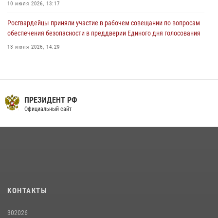
10 июля 2026, 13:17
Росгвардейцы приняли участие в рабочем совещании по вопросам
обеспечения безопасности в преддверии Единого дня голосования
13 июля 2026, 14:29
В Орле росгвардейцы за неделю проверили два детских лагеря
16 июля 2026, 13:34
Сотрудники Росгвардии пресекли дебош в орловском кафе
ПРЕЗИДЕНТ РФ
Официальный сайт
30 июля 2026, 14:27
На брифинге росгвардейцы рассказали орловцам об изменениях в
законодательстве, регулирующем оборот оружия
24 июля 2026, 14:16
Росгвардейцы в Орле задержали мужчину по подозрению в краже
15 июля 2026, 14:49
КОНТАКТЫ
302026