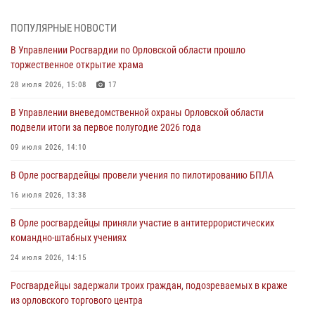
05 августа 2026, 13:16
2
ПОПУЛЯРНЫЕ НОВОСТИ
Ливенские росгвардейцы рассказали о результатах работы за
В Управлении Росгвардии по Орловской области прошло
первое полугодие
торжественное открытие храма
05 августа 2026, 13:12
28 июля 2026, 15:08
17
За месяц росгвардейцы задержали 15 лиц, подозреваемых в
В Управлении вневедомственной охраны Орловской области
совершении противоправных действий
подвели итоги за первое полугодие 2026 года
04 августа 2026, 14:21
09 июля 2026, 14:10
В Орле приняли присягу 28 новых росгвардейцев
В Орле росгвардейцы провели учения по пилотированию БПЛА
04 августа 2026, 14:06
2
16 июля 2026, 13:38
За месяц росгвардейцы приняли от граждан более 800 заявлений о
В Орле росгвардейцы приняли участие в антитеррористических
предоставлении госуслуг
командно-штабных учениях
03 августа 2026, 14:30
24 июля 2026, 14:15
Росгвардейцы задержали троих граждан, подозреваемых в краже
из орловского торгового центра