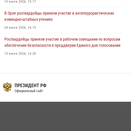
10 июля 2026, 13:17
В Орле росгвардейцы приняли участие в антитеррористических
командно-штабных учениях
24 июля 2026, 14:15
Росгвардейцы приняли участие в рабочем совещании по вопросам
обеспечения безопасности в преддверии Единого дня голосования
13 июля 2026, 14:29
Сотрудники Росгвардии пресекли дебош в орловском кафе
30 июля 2026, 14:27
На брифинге росгвардейцы рассказали орловцам об изменениях в
ПРЕЗИДЕНТ РФ
законодательстве, регулирующем оборот оружия
Официальный сайт
24 июля 2026, 14:16
В Орле росгвардейцы за неделю проверили два детских лагеря
16 июля 2026, 13:34
Росгвардейцы в Орле задержали мужчину по подозрению в краже