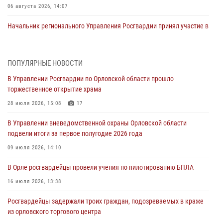
06 августа 2026, 14:07
Начальник регионального Управления Росгвардии принял участие в
митинге в честь дня освобождения города Орла
05 августа 2026, 13:16
2
ПОПУЛЯРНЫЕ НОВОСТИ
Ливенские росгвардейцы рассказали о результатах работы за
В Управлении Росгвардии по Орловской области прошло
первое полугодие
торжественное открытие храма
05 августа 2026, 13:12
28 июля 2026, 15:08
17
За месяц росгвардейцы задержали 15 лиц, подозреваемых в
В Управлении вневедомственной охраны Орловской области
совершении противоправных действий
подвели итоги за первое полугодие 2026 года
04 августа 2026, 14:21
09 июля 2026, 14:10
В Орле приняли присягу 28 новых росгвардейцев
В Орле росгвардейцы провели учения по пилотированию БПЛА
04 августа 2026, 14:06
2
16 июля 2026, 13:38
За месяц росгвардейцы приняли от граждан более 800 заявлений о
Росгвардейцы задержали троих граждан, подозреваемых в краже
предоставлении госуслуг
из орловского торгового центра
03 августа 2026, 14:30