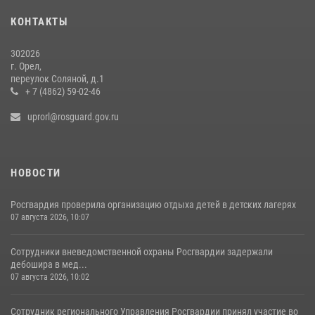
15 июля 2026, 14:49
КОНТАКТЫ
302026
г. Орел,
переулок Соляной, д.1
+ 7 (4862) 59-02-46
uprorl@rosguard.gov.ru
НОВОСТИ
Росгвардия проверила организацию отдыха детей в детских лагерях
07 августа 2026, 10:07
Сотрудники вневедомственной охраны Росгвардии задержали
дебошира в мед...
07 августа 2026, 10:02
Сотрудник регионального Управления Росгвардии принял участие во