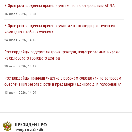
В Орле приняли присягу 28 новых росгвардейцев
В Орле росгвардейцы провели учения по пилотированию БПЛА
04 августа 2026, 14:06
2
16 июля 2026, 13:38
За месяц росгвардейцы приняли от граждан более 800 заявлений о
В Орле росгвардейцы приняли участие в антитеррористических
предоставлении госуслуг
командно-штабных учениях
03 августа 2026, 14:30
24 июля 2026, 14:15
Росгвардейцы задержали троих граждан, подозреваемых в краже
из орловского торгового центра
10 июля 2026, 13:17
Росгвардейцы приняли участие в рабочем совещании по вопросам
обеспечения безопасности в преддверии Единого дня голосования
13 июля 2026, 14:29
В Орле росгвардейцы за неделю проверили два детских лагеря
16 июля 2026, 13:34
На брифинге росгвардейцы рассказали орловцам об изменениях в
ПРЕЗИДЕНТ РФ
законодательстве, регулирующем оборот оружия
Официальный сайт