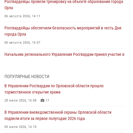
Росгвардейцы провели тренировку на объекте образования города
Орла
06 августа 2026, 14:11
Росгвардейцы обеспечили безопасность мероприятий в честь Дня
города Орла
06 августа 2026, 14:07
Начальник регионального Управления Росгвардии принял участие в
митинге в честь дня освобождения города Орла
05 августа 2026, 13:16
2
ПОПУЛЯРНЫЕ НОВОСТИ
Ливенские росгвардейцы рассказали о результатах работы за
В Управлении Росгвардии по Орловской области прошло
первое полугодие
торжественное открытие храма
05 августа 2026, 13:12
28 июля 2026, 15:08
17
За месяц росгвардейцы задержали 15 лиц, подозреваемых в
В Управлении вневедомственной охраны Орловской области
совершении противоправных действий
подвели итоги за первое полугодие 2026 года
04 августа 2026, 14:21
09 июля 2026, 14:10