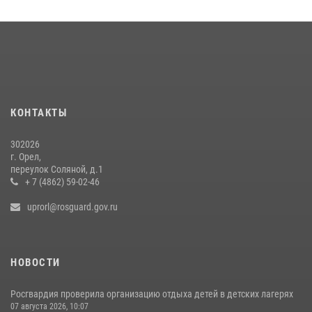
24 июля 2026, 14:16
Сотрудники Росгвардии пресекли дебош в орловском кафе
30 июля 2026, 14:27
Росгвардейцы в Орле задержали мужчину по подозрению в краже
15 июля 2026, 14:49
КОНТАКТЫ
302026
г. Орел,
переулок Соляной, д.1
+ 7 (4862) 59-02-46
uprorl@rosguard.gov.ru
НОВОСТИ
Росгвардия проверила организацию отдыха детей в детских лагерях
07 августа 2026, 10:07