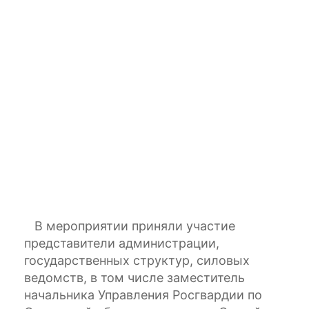
о
р
и
я
а
й
к
и
н
а
.
В мероприятии приняли участие
представители администрации,
государственных структур, силовых
ведомств, в том числе заместитель
начальника Управления Росгвардии по