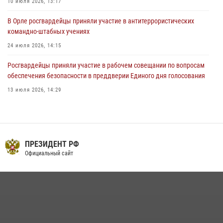
10 июля 2026, 13:17
В Орле росгвардейцы приняли участие в антитеррористических
командно-штабных учениях
24 июля 2026, 14:15
Росгвардейцы приняли участие в рабочем совещании по вопросам
обеспечения безопасности в преддверии Единого дня голосования
13 июля 2026, 14:29
В Орле росгвардейцы за неделю проверили два детских лагеря
16 июля 2026, 13:34
На брифинге росгвардейцы рассказали орловцам об изменениях в
ПРЕЗИДЕНТ РФ
законодательстве, регулирующем оборот оружия
Официальный сайт
24 июля 2026, 14:16
Сотрудники Росгвардии пресекли дебош в орловском кафе
30 июля 2026, 14:27
Росгвардейцы в Орле задержали мужчину по подозрению в краже