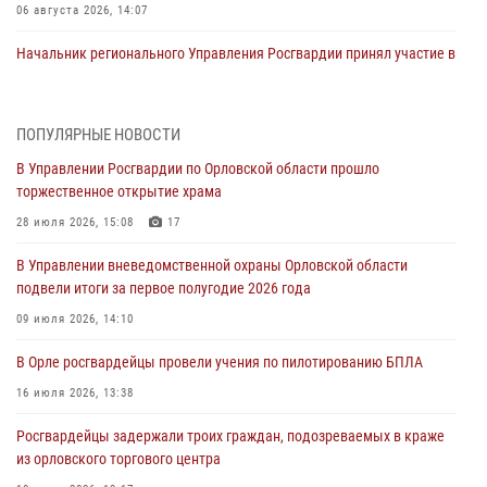
06 августа 2026, 14:07
Начальник регионального Управления Росгвардии принял участие в
митинге в честь дня освобождения города Орла
05 августа 2026, 13:16
2
ПОПУЛЯРНЫЕ НОВОСТИ
Ливенские росгвардейцы рассказали о результатах работы за
В Управлении Росгвардии по Орловской области прошло
первое полугодие
торжественное открытие храма
05 августа 2026, 13:12
28 июля 2026, 15:08
17
За месяц росгвардейцы задержали 15 лиц, подозреваемых в
В Управлении вневедомственной охраны Орловской области
совершении противоправных действий
подвели итоги за первое полугодие 2026 года
04 августа 2026, 14:21
09 июля 2026, 14:10
В Орле приняли присягу 28 новых росгвардейцев
В Орле росгвардейцы провели учения по пилотированию БПЛА
04 августа 2026, 14:06
2
16 июля 2026, 13:38
За месяц росгвардейцы приняли от граждан более 800 заявлений о
Росгвардейцы задержали троих граждан, подозреваемых в краже
предоставлении госуслуг
из орловского торгового центра
03 августа 2026, 14:30