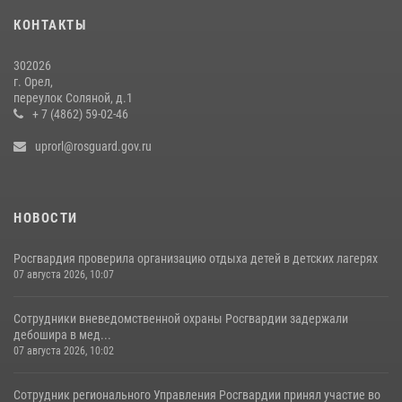
15 июля 2026, 14:49
КОНТАКТЫ
302026
г. Орел,
переулок Соляной, д.1
+ 7 (4862) 59-02-46
uprorl@rosguard.gov.ru
НОВОСТИ
Росгвардия проверила организацию отдыха детей в детских лагерях
07 августа 2026, 10:07
Сотрудники вневедомственной охраны Росгвардии задержали
дебошира в мед...
07 августа 2026, 10:02
Сотрудник регионального Управления Росгвардии принял участие во