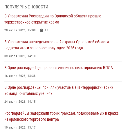
ПОПУЛЯРНЫЕ НОВОСТИ
Ливенские росгвардейцы рассказали о результатах работы за
В Управлении Росгвардии по Орловской области прошло
первое полугодие
торжественное открытие храма
05 августа 2026, 13:12
28 июля 2026, 15:08
17
За месяц росгвардейцы задержали 15 лиц, подозреваемых в
В Управлении вневедомственной охраны Орловской области
совершении противоправных действий
подвели итоги за первое полугодие 2026 года
04 августа 2026, 14:21
09 июля 2026, 14:10
В Орле приняли присягу 28 новых росгвардейцев
В Орле росгвардейцы провели учения по пилотированию БПЛА
04 августа 2026, 14:06
2
16 июля 2026, 13:38
За месяц росгвардейцы приняли от граждан более 800 заявлений о
В Орле росгвардейцы приняли участие в антитеррористических
предоставлении госуслуг
командно-штабных учениях
03 августа 2026, 14:30
24 июля 2026, 14:15
Росгвардейцы задержали троих граждан, подозреваемых в краже
из орловского торгового центра
10 июля 2026, 13:17