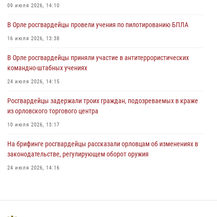
09 июля 2026, 14:10
В Орле приняли присягу 28 новых росгвардейцев
В Орле росгвардейцы провели учения по пилотированию БПЛА
04 августа 2026, 14:06
2
16 июля 2026, 13:38
За месяц росгвардейцы приняли от граждан более 800 заявлений о
В Орле росгвардейцы приняли участие в антитеррористических
предоставлении госуслуг
командно-штабных учениях
03 августа 2026, 14:30
24 июля 2026, 14:15
Росгвардейцы задержали троих граждан, подозреваемых в краже
из орловского торгового центра
10 июля 2026, 13:17
На брифинге росгвардейцы рассказали орловцам об изменениях в
законодательстве, регулирующем оборот оружия
24 июля 2026, 14:16
В Орле росгвардейцы за неделю проверили два детских лагеря
16 июля 2026, 13:34