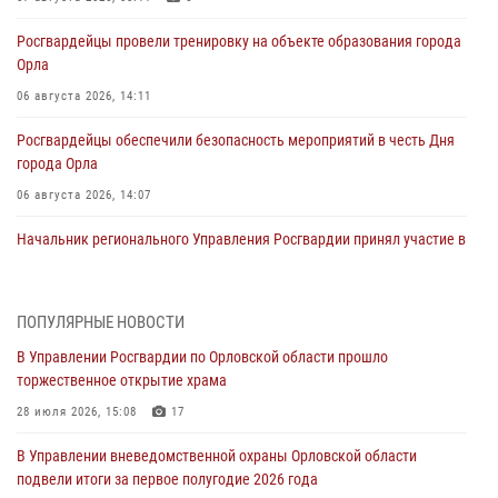
Росгвардейцы провели тренировку на объекте образования города
Орла
06 августа 2026, 14:11
Росгвардейцы обеспечили безопасность мероприятий в честь Дня
города Орла
06 августа 2026, 14:07
Начальник регионального Управления Росгвардии принял участие в
митинге в честь дня освобождения города Орла
05 августа 2026, 13:16
2
ПОПУЛЯРНЫЕ НОВОСТИ
Ливенские росгвардейцы рассказали о результатах работы за
В Управлении Росгвардии по Орловской области прошло
первое полугодие
торжественное открытие храма
05 августа 2026, 13:12
28 июля 2026, 15:08
17
За месяц росгвардейцы задержали 15 лиц, подозреваемых в
В Управлении вневедомственной охраны Орловской области
совершении противоправных действий
подвели итоги за первое полугодие 2026 года
04 августа 2026, 14:21