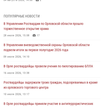
04 августа 2026, 14:06
2
За месяц росгвардейцы приняли от граждан более 800 заявлений о
предоставлении госуслуг
ПОПУЛЯРНЫЕ НОВОСТИ
03 августа 2026, 14:30
В Управлении Росгвардии по Орловской области прошло
торжественное открытие храма
Росгвардейцы обеспечили безопасность во время празднования
Дня ВДВ
28 июля 2026, 15:08
17
03 августа 2026, 14:23
В Управлении вневедомственной охраны Орловской области
подвели итоги за первое полугодие 2026 года
В Орле росгвардейцы приняли участие в учениях на избирательном
участке
09 июля 2026, 14:10
31 июля 2026, 13:21
В Орле росгвардейцы провели учения по пилотированию БПЛА
Жительница Мценска сдала в Росгвардию незарегистрированное
16 июля 2026, 13:38
ружьё
Росгвардейцы задержали троих граждан, подозреваемых в краже
31 июля 2026, 13:16
из орловского торгового центра
10 июля 2026, 13:17
В Орле росгвардейцы приняли участие в антитеррористических