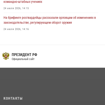
командно-штабных учениях
24 июля 2026, 14:15
На брифинге росгвардейцы рассказали орловцам об изменениях в
законодательстве, регулирующем оборот оружия
24 июля 2026, 14:16
Росгвардейцы приняли участие в рабочем совещании по вопросам
обеспечения безопасности в преддверии Единого дня голосования
13 июля 2026, 14:29
ПРЕЗИДЕНТ РФ
В Орле росгвардейцы за неделю проверили два детских лагеря
Официальный сайт
16 июля 2026, 13:34
Сотрудники Росгвардии пресекли дебош в орловском кафе
30 июля 2026, 14:27
Росгвардейцы в Орле задержали мужчину по подозрению в краже
15 июля 2026, 14:49
КОНТАКТЫ